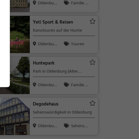
Oldenbur
Familie &
g
Kinder, Sehe
nswürdigkeit
Yeti Sport & Reisen
Kanutouren auf der Hunte
Oldenbur
Touren
g
Huntepark
Park in Oldenburg (Alter
Stadthafen)
Oldenbur
Familie &
g
Kinder, Natu
r
Degodehaus
Sehenswürdigkeit in Oldenburg
Oldenbur
Sehensw
g
ürdigkeit