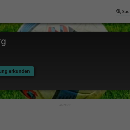
Suc
rg
ng erkunden