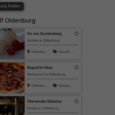
burg finden
lf Oldenburg
Eis von Stuckenberg
Eisdiele in Oldenburg
Oldenbur
Eiscafé /
g
Eisdiele, Eisdi
ele
Baguette Haus
Restaurant in Oldenburg
Oldenbur
Restaura
g
nt, Pizza, Abe
ndessen, Itali
Ohmsteder Klönstuv
enisch, Mitta
Kneipe in Oldenburg
gessen, Vege