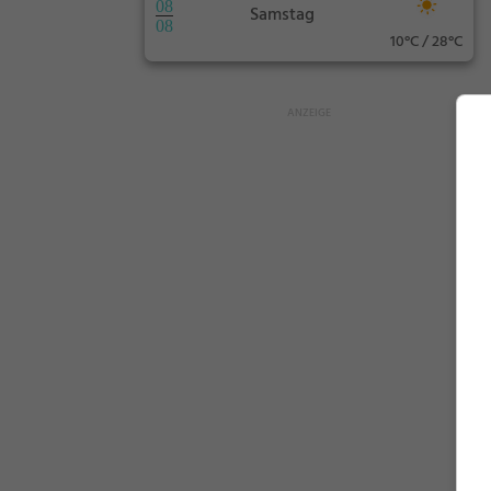
08
Samstag
08
10°C / 28°C