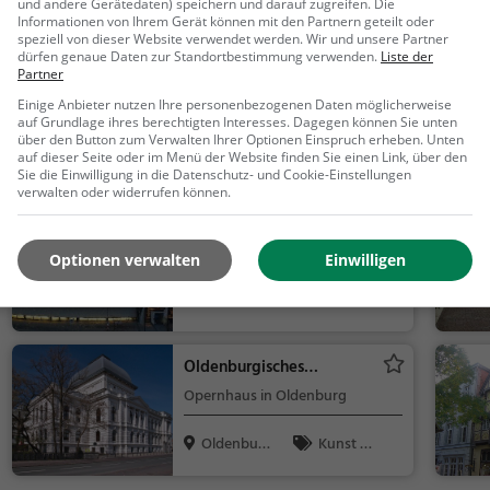
und andere Gerätedaten) speichern und darauf zugreifen. Die
Bremen
Action &
Informationen von Ihrem Gerät können mit den Partnern geteilt oder
Abenteuer, F
speziell von dieser Website verwendet werden. Wir und unsere Partner
dürfen genaue Daten zur Standortbestimmung verwenden.
Liste der
amilie & Kind
Partner
Laserstar® Oldenburg
er, Natur, To
Zone Lasertag,
Einige Anbieter nutzen Ihre personenbezogenen Daten möglicherweise
Lasertag und Minigolf im
uren
auf Grundlage ihres berechtigten Interesses. Dagegen können Sie unten
Abenteuer Minigolf &
Laserstar bei Oldenburg
über den Button zum Verwalten Ihrer Optionen Einspruch erheben. Unten
Arcade Games
Oldenbur
Action &
auf dieser Seite oder im Menü der Website finden Sie einen Link, über den
Sie die Einwilligung in die Datenschutz- und Cookie-Einstellungen
g
Abenteuer, F
verwalten oder widerrufen können.
amilie & Kind
Horst-Janssen-Museum
er, Veranstalt
Museum in Oldenburg
ungen
Optionen verwalten
Einwilligen
Oldenbur
Kunst &
g
Museen
Oldenburgisches
Staatstheater
Opernhaus in Oldenburg
Oldenbur
Kunst &
g
Museen, Seh