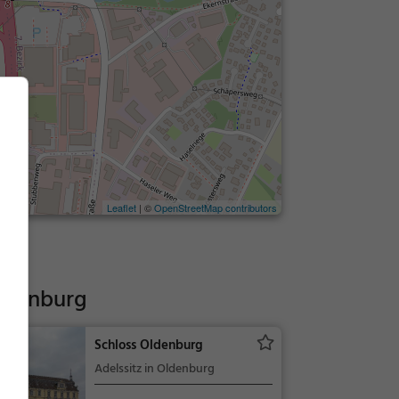
Leaflet
| ©
OpenStreetMap contributors
Oldenburg
Schloss Oldenburg
Adelssitz in Oldenburg