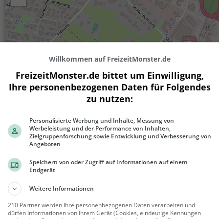
Willkommen auf FreizeitMonster.de
FreizeitMonster.de bittet um Einwilligung,
Ihre personenbezogenen Daten für Folgendes
zu nutzen:
200 m
500 ft
Personalisierte Werbung und Inhalte, Messung von
Werbeleistung und der Performance von Inhalten,
Zielgruppenforschung sowie Entwicklung und Verbesserung von
Angeboten
Ähnliche Aktivitäten wie
Fußballgolf 
Speichern von oder Zugriff auf Informationen auf einem
Endgerät
Weitere Informationen
Detektiv Geocaching
Kindergeburtstag in
Mord im Park - Krimi Geburtstag
210 Partner werden Ihre personenbezogenen Daten verarbeiten und
Bremen
dürfen Informationen von Ihrem Gerät (Cookies, eindeutige Kennungen