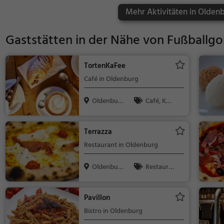
enswürdigke
Mehr Aktivitäten in Olden
it
Gaststätten in der Nähe von
Fußballgo
TortenKaFee
Café in Oldenburg
Oldenbur
Café, Kaff
g
ee / Kuchen,
Frühstück, G
Terrazza
ebäck / Teig
Restaurant in Oldenburg
waren
Oldenbur
Restaura
g
nt, Abendess
en, Mittagess
Pavillon
en, Italienisc
Bistro in Oldenburg
h, Pizza, Euro