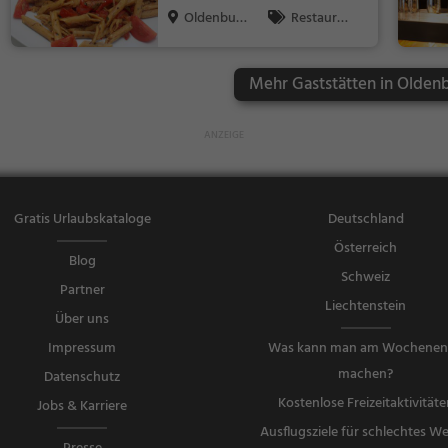
päisch, Vege
Oldenbur
Restaura
tarisch, Medi
g
nt, Bistro, Sn
terran, Meer
acks / Geträ
esfrüchte, Fis
Mehr Gaststätten in Olden
nke, Italienis
ch
ch, Pizza, Eur
opäisch, Mitt
agessen, Abe
ndessen, Veg
etarisch, Me
Gratis Urlaubskataloge
Deutschland
diterran
Österreich
Blog
Schweiz
Partner
Liechtenstein
Über uns
Impressum
Was kann man am Wochene
machen?
Datenschutz
Kostenlose Freizeitaktivitäte
Jobs & Karriere
Ausflugsziele für schlechtes We