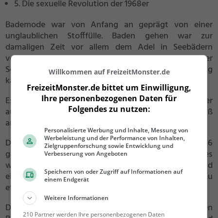
5. Die sexuelle Revolution der 1968er
Bademode war von Anfang an geprägt von einer
unglaublichen Stofffülle. Baden gehen war zur
damaligen Zeit vor allem dem Adel in Seebädern
vorbehalten. Durch den Einsatz junger mutiger
Schwimmerinnen, die für mehr Gleichberechtigung
Willkommen auf FreizeitMonster.de
kämpften, wurde die Stoffmenge immer weniger.
FreizeitMonster.de bittet um Einwilligung,
Ihre personenbezogenen Daten für
Es entstanden in Folge die ersten Zweiteiler, die aber
Folgendes zu nutzen:
aufgrund des Zwickelerlasses 1932 ein bestimmtes Maß
an Beinbedeckung forderten.
Personalisierte Werbung und Inhalte, Messung von
Werbeleistung und der Performance von Inhalten,
Der nächste große Entwicklungsschritt war 1946
Zielgruppenforschung sowie Entwicklung und
gegeben, als Louis Réard, der Erfinder des Bikinis, es
Verbesserung von Angeboten
wagte, den Bauchnabel der Frau zu entblößen und
Speichern von oder Zugriff auf Informationen auf
einen knapp geschnittenen Zweiteiler als Bikini zu
einem Endgerät
etablieren.
Weitere Informationen
Die allgemeine Akzeptanz dieses knapp geschnittenen
210 Partner werden Ihre personenbezogenen Daten