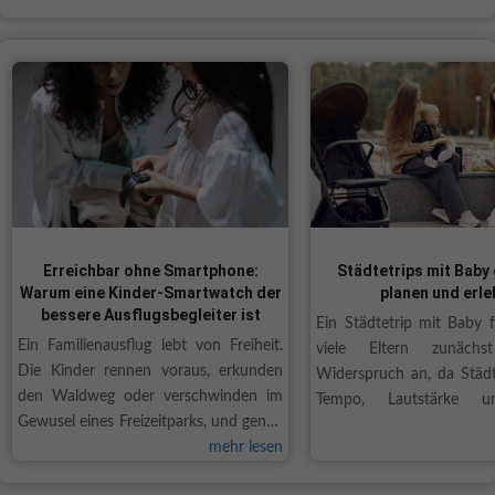
Erreichbar ohne Smartphone:
Städtetrips mit Baby
Warum eine Kinder-Smartwatch der
planen und erle
bessere Ausflugsbegleiter ist
Ein Städtetrip mit Baby f
Ein Familienausflug lebt von Freiheit.
viele Eltern zunäch
Die Kinder rennen voraus, erkunden
Widerspruch an, da Städt
den Waldweg oder verschwinden im
Tempo, Lautstärke u
Gewusel eines Freizeitparks, und genau
Tagesprogrammen verbun
so soll es auch sein. Trotzdem schwingt
mehr lesen
Gleichzeitig eröffnen urba
bei vielen Eltern eine leise Sorge mit,
Möglichkeiten, die mit Ba