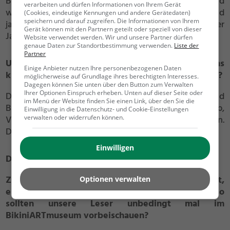
Bikinis erfolgte erst rund zwanzig Jahre später und
verarbeiten und dürfen Informationen von Ihrem Gerät
wurde durch den ersten James Bond-Film (James Bond
(Cookies, eindeutige Kennungen und andere Gerätedaten)
speichern und darauf zugreifen. Die Informationen von Ihrem
jagt Dr. No) mit Ursula Andress Anfang der 1960er
Gerät können mit den Partnern geteilt oder speziell von dieser
Jahre verstärkt.
Website verwendet werden. Wir und unsere Partner dürfen
genaue Daten zur Standortbestimmung verwenden.
Liste der
Partner
Und welches ist deiner Meinung nach das
Einige Anbieter nutzen Ihre personenbezogenen Daten
kurioseste Ausstellungsstück im BikiniARTmuseum?
möglicherweise auf Grundlage ihres berechtigten Interesses.
Dagegen können Sie unten über den Button zum Verwalten
Ihrer Optionen Einspruch erheben. Unten auf dieser Seite oder
Die kuriosesten Kleidungsstücke, die wir besitzen, sind
im Menü der Website finden Sie einen Link, über den Sie die
Badeanzüge mit den Gesichtern von Donald Trump,
Einwilligung in die Datenschutz- und Cookie-Einstellungen
verwalten oder widerrufen können.
Vladimir Putin, Hillary Clinton und Kim Jong Un.
Darüber hinaus besitzen wir einen Dirndl-Kini.
Einwilligen
Das sind in der Tat kuriose Badeanzüge!
Zum Abschluss hast du noch mal die Gelegenheit,
Optionen verwalten
ein bisschen Eigenwerbung zu machen: Wieso
sollten unsere Leser unbedingt mal im
BikiniARTmuseum vorbeischauen?