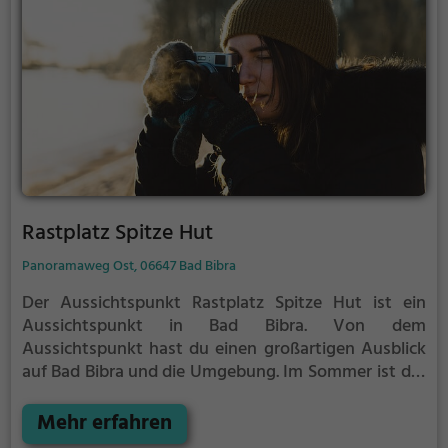
Rastplatz Spitze Hut
Panoramaweg Ost, 06647 Bad Bibra
Der Aussichtspunkt Rastplatz Spitze Hut ist ein
Aussichtspunkt in Bad Bibra.
Von dem
Aussichtspunkt hast du einen großartigen Ausblick
auf Bad Bibra und die Umgebung.
Im Sommer ist der
Aussichtspunkt Rastplatz Spitze Hut ein schönes
Ausflugsziel für Familienausflüge, Wanderungen
Mehr erfahren
oder zum Picknicken und lockt an warmen und