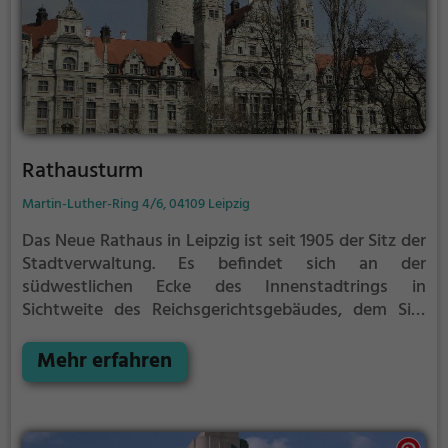
Rathausturm
Martin-Luther-Ring 4/6, 04109 Leipzig
Das Neue Rathaus in Leipzig ist seit 1905 der Sitz der
Stadtverwaltung. Es befindet sich an der
südwestlichen Ecke des Innenstadtrings in
Sichtweite des Reichsgerichtsgebäudes, dem Sitz
des Bundesverwaltungsgerichtes. Der 114,7 Meter
hohe Rathausturm gilt als höchster in Deutschland
Mehr erfahren
und ist eines der Wahrzeichen der Stadt. Er kann im
Rahmen einer Führung bestiegen werden.