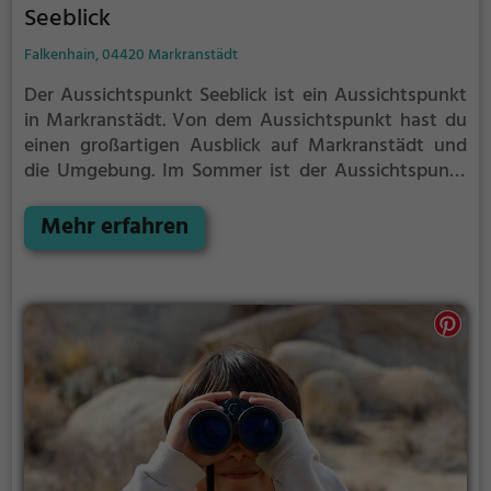
Seeblick
Falkenhain, 04420 Markranstädt
Der Aussichtspunkt Seeblick ist ein Aussichtspunkt
in Markranstädt.
Von dem Aussichtspunkt hast du
einen großartigen Ausblick auf Markranstädt und
die Umgebung.
Im Sommer ist der Aussichtspunkt
Seeblick ein schönes Ausflugsziel für
Familienausflüge, Wanderungen oder zum
Mehr erfahren
Picknicken und lockt an warmen und sonnigen
Tagen viele Besucher aus der Region an.