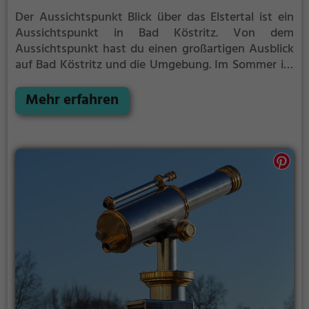
Der Aussichtspunkt Blick über das Elstertal ist ein
Aussichtspunkt in Bad Köstritz.
Von dem
Aussichtspunkt hast du einen großartigen Ausblick
auf Bad Köstritz und die Umgebung.
Im Sommer ist
der Aussichtspunkt Blick über das Elstertal ein
schönes Ausflugsziel für Familienausflüge,
Mehr erfahren
Wanderungen oder zum Picknicken und lockt an
warmen und sonnigen Tagen viele Besucher aus der
Region an.