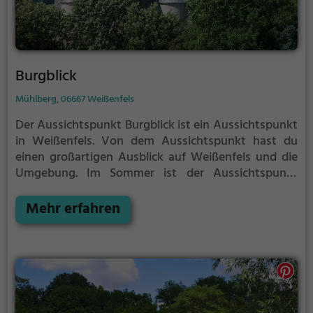
Burgblick
Mühlberg, 06667 Weißenfels
Der Aussichtspunkt Burgblick ist ein Aussichtspunkt
in Weißenfels.
Von dem Aussichtspunkt hast du
einen großartigen Ausblick auf Weißenfels und die
Umgebung.
Im Sommer ist der Aussichtspunkt
Burgblick ein schönes Ausflugsziel für
Familienausflüge, Wanderungen oder zum
Mehr erfahren
Picknicken und lockt an warmen und sonnigen
Tagen viele Besucher aus der Region an.