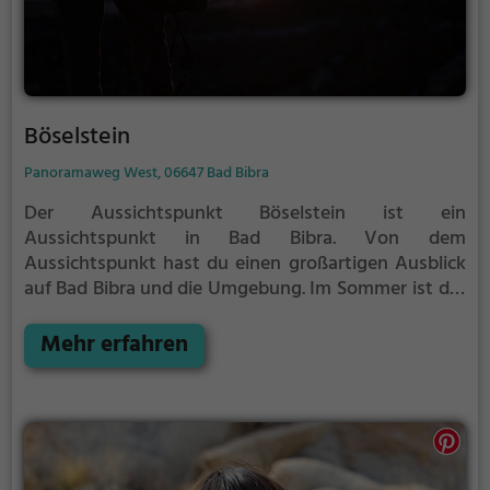
Böselstein
Panoramaweg West, 06647 Bad Bibra
Der Aussichtspunkt Böselstein ist ein
Aussichtspunkt in Bad Bibra.
Von dem
Aussichtspunkt hast du einen großartigen Ausblick
auf Bad Bibra und die Umgebung.
Im Sommer ist der
Aussichtspunkt Böselstein ein schönes Ausflugsziel
für Familienausflüge, Wanderungen oder zum
Mehr erfahren
Picknicken und lockt an warmen und sonnigen
Tagen viele Besucher aus der Region an.