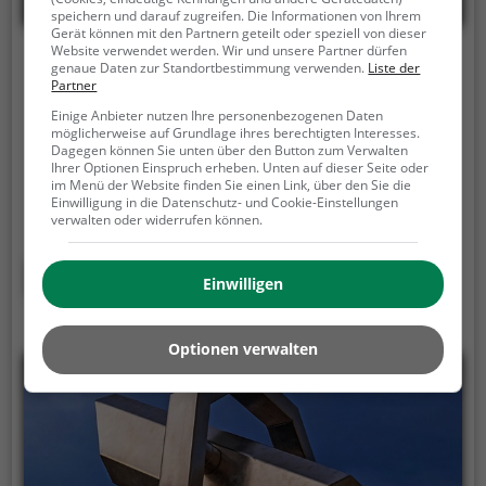
speichern und darauf zugreifen. Die Informationen von Ihrem
Gerät können mit den Partnern geteilt oder speziell von dieser
Website verwendet werden. Wir und unsere Partner dürfen
Blick über Gleina
genaue Daten zur Standortbestimmung verwenden.
Liste der
Partner
In der Nähe von Bad Köstritz, 07586 Bad Köstritz
Einige Anbieter nutzen Ihre personenbezogenen Daten
möglicherweise auf Grundlage ihres berechtigten Interesses.
Der Aussichtspunkt Blick über Gleina ist ein
Dagegen können Sie unten über den Button zum Verwalten
Aussichtspunkt in Bad Köstritz.
Von dem
Ihrer Optionen Einspruch erheben. Unten auf dieser Seite oder
im Menü der Website finden Sie einen Link, über den Sie die
Aussichtspunkt hast du einen großartigen Ausblick
Einwilligung in die Datenschutz- und Cookie-Einstellungen
auf Bad Köstritz und die Umgebung.
Im Sommer ist
verwalten oder widerrufen können.
der Aussichtspunkt Blick über Gleina ein schönes
Ausflugsziel für Familienausflüge, Wanderungen
Mehr erfahren
Einwilligen
oder zum Picknicken und lockt an warmen und
sonnigen Tagen viele Besucher aus der Region an.
Optionen verwalten