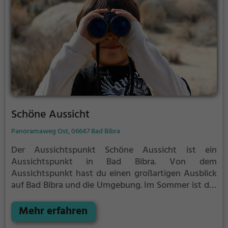
Schöne Aussicht
Panoramaweg Ost, 06647 Bad Bibra
Der Aussichtspunkt Schöne Aussicht ist ein
Aussichtspunkt in Bad Bibra.
Von dem
Aussichtspunkt hast du einen großartigen Ausblick
auf Bad Bibra und die Umgebung.
Im Sommer ist der
Aussichtspunkt Schöne Aussicht ein schönes
Ausflugsziel für Familienausflüge, Wanderungen
Mehr erfahren
oder zum Picknicken und lockt an warmen und