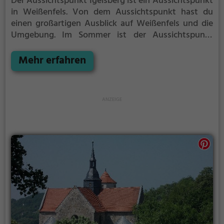
Der Aussichtspunkt Igelsberg ist ein Aussichtspunkt
in Weißenfels.
Von dem Aussichtspunkt hast du
einen großartigen Ausblick auf Weißenfels und die
Umgebung.
Im Sommer ist der Aussichtspunkt
Igelsberg ein schönes Ausflugsziel für
Familienausflüge, Wanderungen oder zum
Mehr erfahren
Picknicken und lockt an warmen und sonnigen
Tagen viele Besucher aus der Region an.