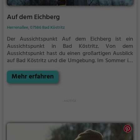
Auf dem Eichberg
Herrenallee, 07586 Bad Köstritz
Der Aussichtspunkt Auf dem Eichberg ist ein
Aussichtspunkt in Bad Köstritz.
Von dem
Aussichtspunkt hast du einen großartigen Ausblick
auf Bad Köstritz und die Umgebung.
Im Sommer ist
der Aussichtspunkt Auf dem Eichberg ein schönes
Ausflugsziel für Familienausflüge, Wanderungen
Mehr erfahren
oder zum Picknicken und lockt an warmen und
sonnigen Tagen viele Besucher aus der Region an.