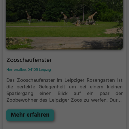
Zooschaufenster
Herrenallee, 04105 Leipzig
Das Zooschaufenster im Leipziger Rosengarten ist
die perfekte Gelegenheit um bei einem kleinen
Spaziergang einen Blick auf ein paar der
Zoobewohner des Leipziger Zoos zu werfen.
Durch
das Schaufenster kannst du - ohne dafür Eintritt in
den Zoo bezahlen zu müssen - Tiere beobachten.
Mehr erfahren