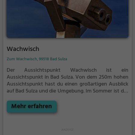
Wachwisch
Zum Wachwisch, 99518 Bad Sulza
Der Aussichtspunkt Wachwisch ist ein
Aussichtspunkt in Bad Sulza.
Von dem 250m hohen
Aussichtspunkt hast du einen großartigen Ausblick
auf Bad Sulza und die Umgebung.
Im Sommer ist der
Aussichtspunkt Wachwisch ein schönes Ausflugsziel
für Familienausflüge, Wanderungen oder zum
Mehr erfahren
Picknicken und lockt an warmen und sonnigen
Tagen viele Besucher aus der Region an.