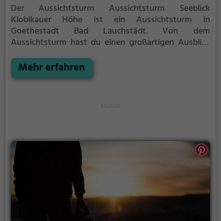
Der Aussichtsturm Aussichtsturm Seeblick
Klobikauer Höhe ist ein Aussichtsturm in
Goethestadt Bad Lauchstädt.
Von dem
Aussichtsturm hast du einen großartigen Ausblick
auf Goethestadt Bad Lauchstädt und die
Umgebung.
Im Sommer ist der Aussichtsturm
Mehr erfahren
Aussichtsturm Seeblick Klobikauer Höhe ein schönes
Ausflugsziel für Familienausflüge, Wanderungen
oder zum Picknicken und lockt an warmen und
sonnigen Tagen viele Besucher aus der Region an.