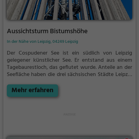
Aussichtsturm Bistumshöhe
In der Nähe von Leipzig, 04249 Leipzig
Der Cospudener See ist ein südlich von Leipzig
gelegener künstlicher See. Er entstand aus einem
Tagebaurestloch, das geflutet wurde. Anteile an der
Seefläche haben die drei sächsischen Städte Leipzig
(Gemarkung Lauer), Markkleeberg (Gemarkungen
Gautzsch und Cospuden) sowie Zwenkau
Mehr erfahren
(Gemarkung Eythra).