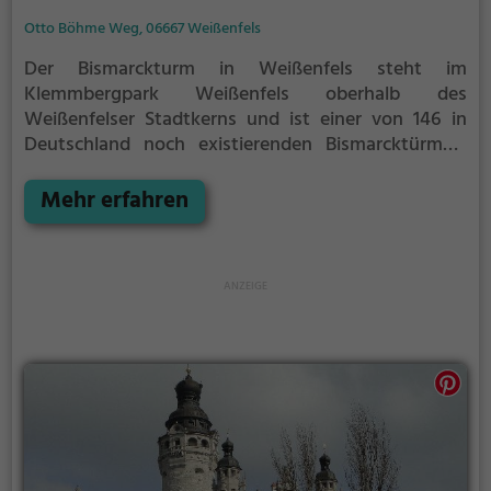
Otto Böhme Weg, 06667 Weißenfels
Der Bismarckturm in Weißenfels steht im
Klemmbergpark Weißenfels oberhalb des
Weißenfelser Stadtkerns und ist einer von 146 in
Deutschland noch existierenden Bismarcktürmen.
Das Bismarckturmkomitee für den Bau des Turmes
wurde unter Vorsitz des Weißenfelser
Mehr erfahren
Oberbürgermeisters Wadehn und dem
Rechtsanwalt Junge gegründet. Es wurde
beschlossen, den Turm auf dem Klemmberg zu
errichten. Die Grundsteinlegung des Denkmals
erfolgte am 13. Oktober 1906, die Einweihung
erfolgte im Beisein von 12.000 Weißenfelsern am 25.
August 1907.