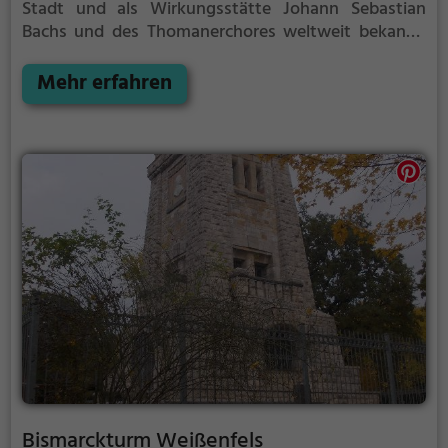
Stadt und als Wirkungsstätte Johann Sebastian
Bachs und des Thomanerchores weltweit bekannt.
Sie ist das Gotteshaus der Evangelisch-Lutherischen
Kirchgemeinde St. Thomas.
Mehr erfahren
Bismarckturm Weißenfels