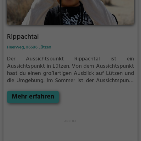
Rippachtal
Heerweg, 06686 Lützen
Der Aussichtspunkt Rippachtal ist ein
Aussichtspunkt in Lützen.
Von dem Aussichtspunkt
hast du einen großartigen Ausblick auf Lützen und
die Umgebung.
Im Sommer ist der Aussichtspunkt
Rippachtal ein schönes Ausflugsziel für
Familienausflüge, Wanderungen oder zum
Mehr erfahren
Picknicken und lockt an warmen und sonnigen
Tagen viele Besucher aus der Region an.