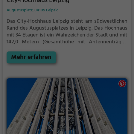
City-Hochhaus Leipzig
Augustusplatz, 04109 Leipzig
Das City-Hochhaus Leipzig steht am südwestlichen
Rand des Augustusplatzes in Leipzig. Das Hochhaus
mit 34 Etagen ist ein Wahrzeichen der Stadt und mit
142,0 Metern (Gesamthöhe mit Antennenträger:
155,40 m) das höchste Gebäude Leipzigs. Bei seiner
Fertigstellung im Jahr 1972 war es bis zur Errichtung
Mehr erfahren
des Jentowers (144,5 m) auch das höchste Gebäude
der beiden deutschen Staaten und ist nach dem
Jentower das zweithöchste in Ostdeutschland.