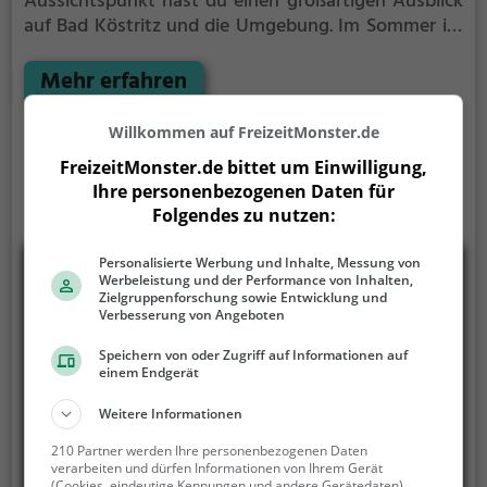
Aussichtspunkt hast du einen großartigen Ausblick
auf Bad Köstritz und die Umgebung.
Im Sommer ist
der Aussichtspunkt Auf dem Dürrenberg ein
schönes Ausflugsziel für Familienausflüge,
Mehr erfahren
Wanderungen oder zum Picknicken und lockt an
warmen und sonnigen Tagen viele Besucher aus der
Willkommen auf FreizeitMonster.de
Region an.
FreizeitMonster.de bittet um Einwilligung,
Ihre personenbezogenen Daten für
Folgendes zu nutzen:
Personalisierte Werbung und Inhalte, Messung von
Werbeleistung und der Performance von Inhalten,
Zielgruppenforschung sowie Entwicklung und
Verbesserung von Angeboten
Speichern von oder Zugriff auf Informationen auf
einem Endgerät
Weitere Informationen
210 Partner werden Ihre personenbezogenen Daten
verarbeiten und dürfen Informationen von Ihrem Gerät
(Cookies, eindeutige Kennungen und andere Gerätedaten)