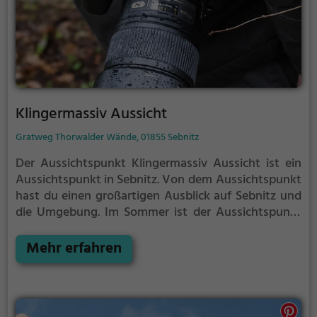
Klingermassiv Aussicht
Gratweg Thorwalder Wände, 01855 Sebnitz
Der Aussichtspunkt Klingermassiv Aussicht ist ein
Aussichtspunkt in Sebnitz.
Von dem Aussichtspunkt
hast du einen großartigen Ausblick auf Sebnitz und
die Umgebung.
Im Sommer ist der Aussichtspunkt
Klingermassiv Aussicht ein schönes Ausflugsziel für
Familienausflüge, Wanderungen oder zum
Mehr erfahren
Picknicken und lockt an warmen und sonnigen
Tagen viele Besucher aus der Region an.