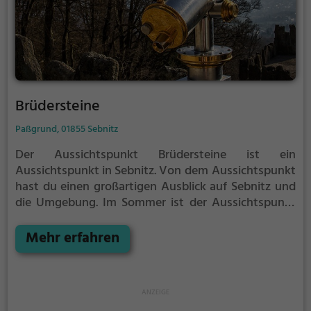
Brüdersteine
Paßgrund, 01855 Sebnitz
Der Aussichtspunkt Brüdersteine ist ein
Aussichtspunkt in Sebnitz.
Von dem Aussichtspunkt
hast du einen großartigen Ausblick auf Sebnitz und
die Umgebung.
Im Sommer ist der Aussichtspunkt
Brüdersteine ein schönes Ausflugsziel für
Familienausflüge, Wanderungen oder zum
Mehr erfahren
Picknicken und lockt an warmen und sonnigen
Tagen viele Besucher aus der Region an.