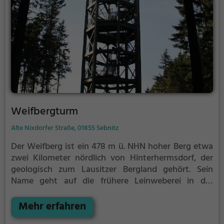
Weifbergturm
Alte Nixdorfer Straße, 01855 Sebnitz
Der Weifberg ist ein 478 m ü. NHN hoher Berg etwa
zwei Kilometer nördlich von Hinterhermsdorf, der
geologisch zum Lausitzer Bergland gehört. Sein
Name geht auf die frühere Leinweberei in der
Gegend zurück. An den Teichen am Fuße des Berges
wurde das Leingarn auf Haspeln, die man hier
Mehr erfahren
Weifen nannte, durch Wasser gezogen und in der