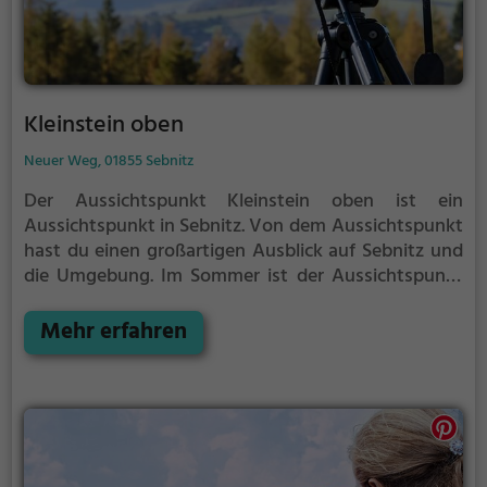
Kleinstein oben
Neuer Weg, 01855 Sebnitz
Der Aussichtspunkt Kleinstein oben ist ein
Aussichtspunkt in Sebnitz.
Von dem Aussichtspunkt
hast du einen großartigen Ausblick auf Sebnitz und
die Umgebung.
Im Sommer ist der Aussichtspunkt
Kleinstein oben ein schönes Ausflugsziel für
Familienausflüge, Wanderungen oder zum
Mehr erfahren
Picknicken und lockt an warmen und sonnigen
Tagen viele Besucher aus der Region an.