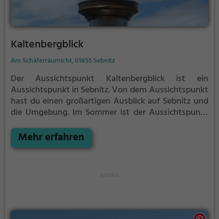
Kaltenbergblick
Am Schäferräumicht, 01855 Sebnitz
Der Aussichtspunkt Kaltenbergblick ist ein
Aussichtspunkt in Sebnitz.
Von dem Aussichtspunkt
hast du einen großartigen Ausblick auf Sebnitz und
die Umgebung.
Im Sommer ist der Aussichtspunkt
Kaltenbergblick ein schönes Ausflugsziel für
Familienausflüge, Wanderungen oder zum
Mehr erfahren
Picknicken und lockt an warmen und sonnigen
Tagen viele Besucher aus der Region an.