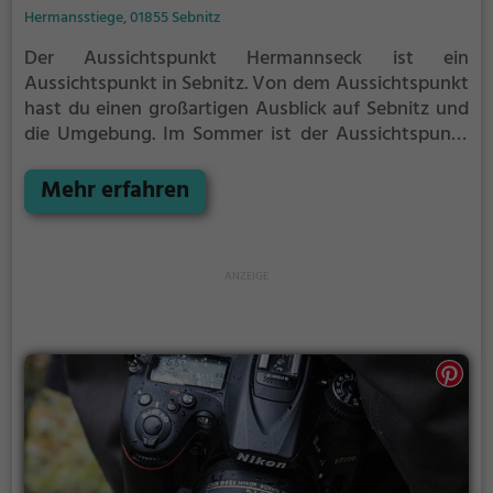
Hermansstiege, 01855 Sebnitz
Der Aussichtspunkt Hermannseck ist ein
Aussichtspunkt in Sebnitz.
Von dem Aussichtspunkt
hast du einen großartigen Ausblick auf Sebnitz und
die Umgebung.
Im Sommer ist der Aussichtspunkt
Hermannseck ein schönes Ausflugsziel für
Familienausflüge, Wanderungen oder zum
Mehr erfahren
Picknicken und lockt an warmen und sonnigen
Tagen viele Besucher aus der Region an.