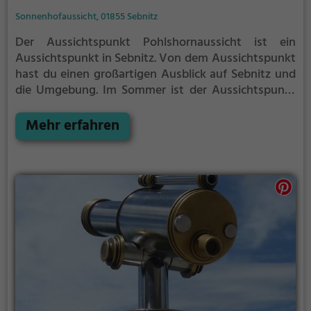
Sonnenhofaussicht, 01855 Sebnitz
Der Aussichtspunkt Pohlshornaussicht ist ein
Aussichtspunkt in Sebnitz.
Von dem Aussichtspunkt
hast du einen großartigen Ausblick auf Sebnitz und
die Umgebung.
Im Sommer ist der Aussichtspunkt
Pohlshornaussicht ein schönes Ausflugsziel für
Familienausflüge, Wanderungen oder zum
Mehr erfahren
Picknicken und lockt an warmen und sonnigen
Tagen viele Besucher aus der Region an.