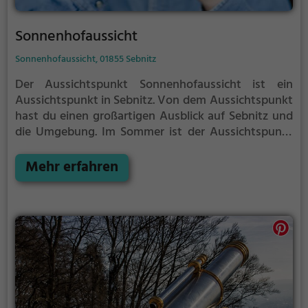
Sonnenhofaussicht
Sonnenhofaussicht, 01855 Sebnitz
Der Aussichtspunkt Sonnenhofaussicht ist ein
Aussichtspunkt in Sebnitz.
Von dem Aussichtspunkt
hast du einen großartigen Ausblick auf Sebnitz und
die Umgebung.
Im Sommer ist der Aussichtspunkt
Sonnenhofaussicht ein schönes Ausflugsziel für
Familienausflüge, Wanderungen oder zum
Mehr erfahren
Picknicken und lockt an warmen und sonnigen
Tagen viele Besucher aus der Region an.