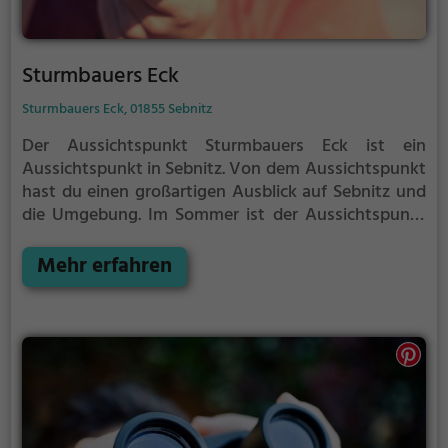
Sturmbauers Eck
Sturmbauers Eck, 01855 Sebnitz
Der Aussichtspunkt Sturmbauers Eck ist ein
Aussichtspunkt in Sebnitz.
Von dem Aussichtspunkt
hast du einen großartigen Ausblick auf Sebnitz und
die Umgebung.
Im Sommer ist der Aussichtspunkt
Sturmbauers Eck ein schönes Ausflugsziel für
Familienausflüge, Wanderungen oder zum
Mehr erfahren
Picknicken und lockt an warmen und sonnigen
Tagen viele Besucher aus der Region an.