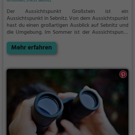
Großstein, 01855 Sebnitz
Der Aussichtspunkt Großstein ist ein
Aussichtspunkt in Sebnitz.
Von dem Aussichtspunkt
hast du einen großartigen Ausblick auf Sebnitz und
die Umgebung.
Im Sommer ist der Aussichtspunkt
Großstein ein schönes Ausflugsziel für
Familienausflüge, Wanderungen oder zum
Mehr erfahren
Picknicken und lockt an warmen und sonnigen
Tagen viele Besucher aus der Region an.