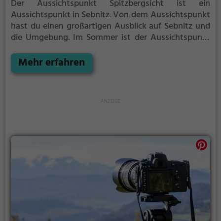
Der Aussichtspunkt Spitzbergsicht ist ein
Aussichtspunkt in Sebnitz.
Von dem Aussichtspunkt
hast du einen großartigen Ausblick auf Sebnitz und
die Umgebung.
Im Sommer ist der Aussichtspunkt
Spitzbergsicht ein schönes Ausflugsziel für
Familienausflüge, Wanderungen oder zum
Mehr erfahren
Picknicken und lockt an warmen und sonnigen
Tagen viele Besucher aus der Region an.