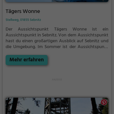
Tägers Wonne
Stellweg, 01855 Sebnitz
Der Aussichtspunkt Tägers Wonne ist ein
Aussichtspunkt in Sebnitz.
Von dem Aussichtspunkt
hast du einen großartigen Ausblick auf Sebnitz und
die Umgebung.
Im Sommer ist der Aussichtspunkt
Tägers Wonne ein schönes Ausflugsziel für
Familienausflüge, Wanderungen oder zum
Mehr erfahren
Picknicken und lockt an warmen und sonnigen
Tagen viele Besucher aus der Region an.