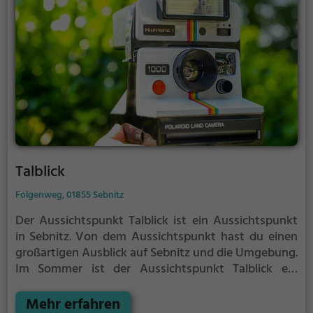
Talblick
Folgenweg, 01855 Sebnitz
Der Aussichtspunkt Talblick ist ein Aussichtspunkt
in Sebnitz.
Von dem Aussichtspunkt hast du einen
großartigen Ausblick auf Sebnitz und die Umgebung.
Im Sommer ist der Aussichtspunkt Talblick ein
schönes Ausflugsziel für Familienausflüge,
Wanderungen oder zum Picknicken und lockt an
Mehr erfahren