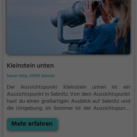
Kleinstein unten
Neuer Weg, 01855 Sebnitz
Der Aussichtspunkt Kleinstein unten ist ein
Aussichtspunkt in Sebnitz.
Von dem Aussichtspunkt
hast du einen großartigen Ausblick auf Sebnitz und
die Umgebung.
Im Sommer ist der Aussichtspunkt
Kleinstein unten ein schönes Ausflugsziel für
Familienausflüge, Wanderungen oder zum
Mehr erfahren
Picknicken und lockt an warmen und sonnigen
Tagen viele Besucher aus der Region an.