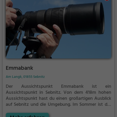
Emmabank
Am Langk, 01855 Sebnitz
Der Aussichtspunkt Emmabank ist ein
Aussichtspunkt in Sebnitz.
Von dem 418m hohen
Aussichtspunkt hast du einen großartigen Ausblick
auf Sebnitz und die Umgebung.
Im Sommer ist der
Aussichtspunkt Emmabank ein schönes Ausflugsziel
für Familienausflüge, Wanderungen oder zum