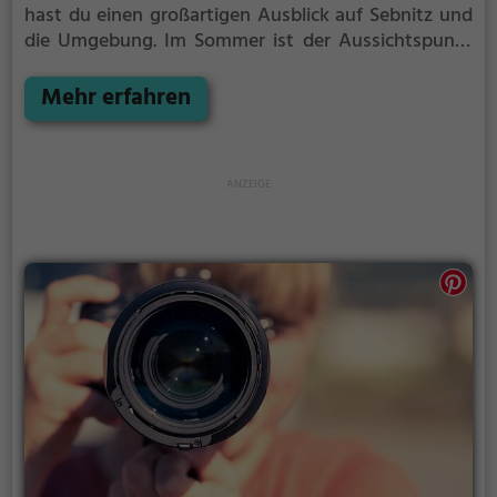
hast du einen großartigen Ausblick auf Sebnitz und
die Umgebung.
Im Sommer ist der Aussichtspunkt
Teichsteinblick ein schönes Ausflugsziel für
Familienausflüge, Wanderungen oder zum
Mehr erfahren
Picknicken und lockt an warmen und sonnigen
Tagen viele Besucher aus der Region an.