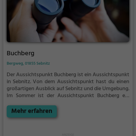
Buchberg
Bergweg, 01855 Sebnitz
Der Aussichtspunkt Buchberg ist ein Aussichtspunkt
in Sebnitz.
Von dem Aussichtspunkt hast du einen
großartigen Ausblick auf Sebnitz und die Umgebung.
Im Sommer ist der Aussichtspunkt Buchberg ein
schönes Ausflugsziel für Familienausflüge,
Wanderungen oder zum Picknicken und lockt an
Mehr erfahren
warmen und sonnigen Tagen viele Besucher aus der
Region an.