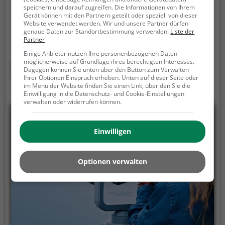
Der Aussichtspunkt Wüsterbe ist ein
speichern und darauf zugreifen. Die Informationen von Ihrem
Gerät können mit den Partnern geteilt oder speziell von dieser
Aussichtspunkt in Sebnitz.
Von dem Aussichtspunkt
Website verwendet werden. Wir und unsere Partner dürfen
hast du einen großartigen Ausblick auf Sebnitz und
genaue Daten zur Standortbestimmung verwenden.
Liste der
Partner
die Umgebung.
Im Sommer ist der Aussichtspunkt
Wüsterbe ein schönes Ausflugsziel für
Einige Anbieter nutzen Ihre personenbezogenen Daten
möglicherweise auf Grundlage ihres berechtigten Interesses.
Familienausflüge, Wanderungen oder zum
Mehr erfahren
Dagegen können Sie unten über den Button zum Verwalten
Picknicken und lockt an warmen und sonnigen
Ihrer Optionen Einspruch erheben. Unten auf dieser Seite oder
im Menü der Website finden Sie einen Link, über den Sie die
Tagen viele Besucher aus der Region an.
Einwilligung in die Datenschutz- und Cookie-Einstellungen
verwalten oder widerrufen können.
Einwilligen
Optionen verwalten