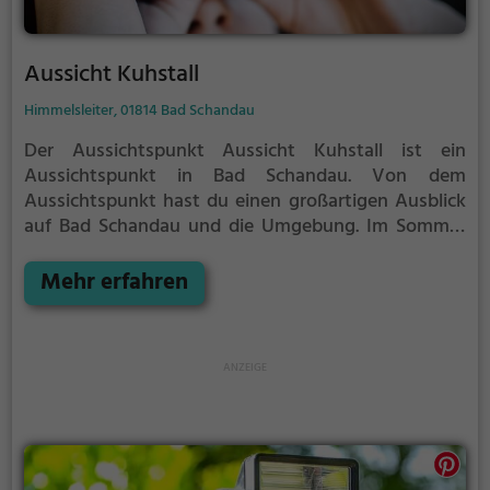
Aussicht Kuhstall
Himmelsleiter, 01814 Bad Schandau
Der Aussichtspunkt Aussicht Kuhstall ist ein
Aussichtspunkt in Bad Schandau.
Von dem
Aussichtspunkt hast du einen großartigen Ausblick
auf Bad Schandau und die Umgebung.
Im Sommer
ist der Aussichtspunkt Aussicht Kuhstall ein
schönes Ausflugsziel für Familienausflüge,
Mehr erfahren
Wanderungen oder zum Picknicken und lockt an
warmen und sonnigen Tagen viele Besucher aus der
Region an.