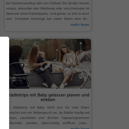
Ein Familienausflug lebt von Freiheit. Die Kinder rennen
voraus, erkunden den Waldweg oder verschwinden im
Gewusel eines Freizeitparks, und genau so soll es auch
sein. Trotzdem schwingt bei vielen Eltern eine leise
Sorge mit, sobald der Nachwuchs außer Sichtweite ist....
mehr lesen
Städtetrips mit Baby gelassen planen und
erleben
Ein Städtetrip mit Baby fühlt sich für viele Eltern
zunächst wie ein Widerspruch an, da Städte häufig mit
Tempo, Lautstärke und dichten Tagesprogrammen
verbunden werden. Gleichzeitig eröffnen urbane
Reiseziele Möglichkeiten, die mit Baby oft besser