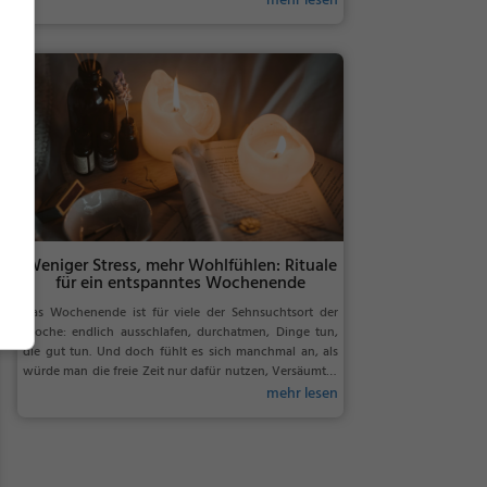
mehr lesen
funktionieren als...
Weniger Stress, mehr Wohlfühlen: Rituale
für ein entspanntes Wochenende
Das Wochenende ist für viele der Sehnsuchtsort der
Woche: endlich ausschlafen, durchatmen, Dinge tun,
die gut tun. Und doch fühlt es sich manchmal an, als
würde man die freie Zeit nur dafür nutzen, Versäumtes
aufzuholen – Wäscheberge, Einkauf, Haushalt, offene
mehr lesen
To-dos....