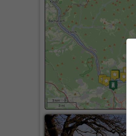
3 km
3 mi