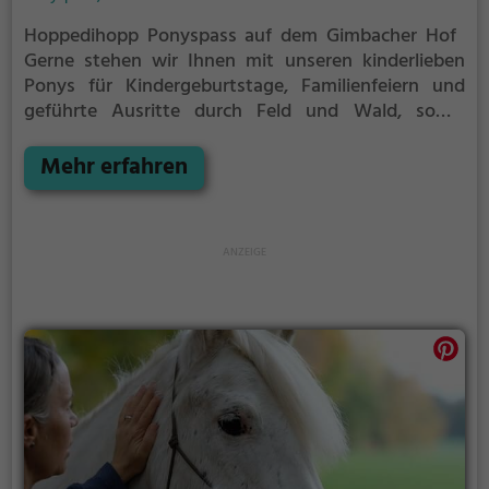
Hoppedihopp Ponyspass auf dem Gimbacher Hof
Gerne stehen wir Ihnen mit unseren kinderlieben
Ponys für Kindergeburtstage, Familienfeiern und
geführte Ausritte durch Feld und Wald, sowie
Reitkurse zur Verfügung.
Für aktuelle Termine/
Kurse bitten wir Sie mit uns telefonisch unter
Mehr erfahren
0178/1602071 Kontakt auf zu nehmen.