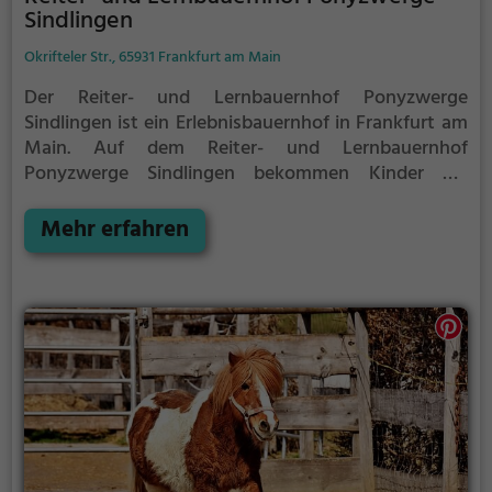
Sindlingen
Okrifteler Str., 65931 Frankfurt am Main
Der Reiter- und Lernbauernhof Ponyzwerge
Sindlingen ist ein Erlebnisbauernhof in Frankfurt am
Main.
Auf dem Reiter- und Lernbauernhof
Ponyzwerge Sindlingen bekommen Kinder die
Möglichkeit, den Tieren nah zu kommen und mehr
über die verschiedenen Tierarten, ihre Haltung und
Mehr erfahren
das Leben auf dem Bauernhof zu lernen.