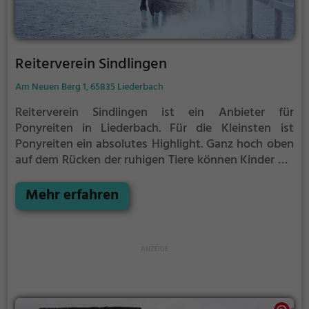
Reiterverein Sindlingen
Am Neuen Berg 1, 65835 Liederbach
Reiterverein Sindlingen ist ein Anbieter für
Ponyreiten in Liederbach.
Für die Kleinsten ist
Ponyreiten ein absolutes Highlight. Ganz hoch oben
auf dem Rücken der ruhigen Tiere können Kinder die
Aussicht genießen und bequem durch die
Umgebung von Liederbach reiten.
Mehr erfahren