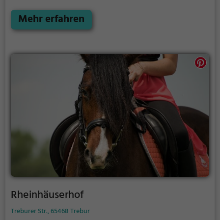
genießen und bequem durch die Umgebung von
Oberursel reiten.
Mehr erfahren
Rheinhäuserhof
Treburer Str., 65468 Trebur