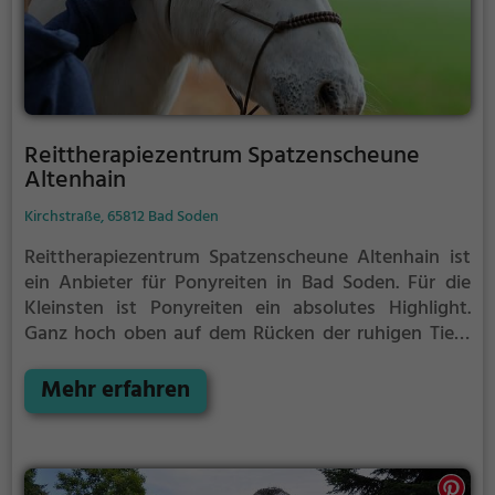
Reittherapiezentrum Spatzenscheune
Altenhain
Kirchstraße, 65812 Bad Soden
Reittherapiezentrum Spatzenscheune Altenhain ist
ein Anbieter für Ponyreiten in Bad Soden.
Für die
Kleinsten ist Ponyreiten ein absolutes Highlight.
Ganz hoch oben auf dem Rücken der ruhigen Tiere
können Kinder die Aussicht genießen und bequem
durch die Umgebung von Bad Soden reiten.
Mehr erfahren