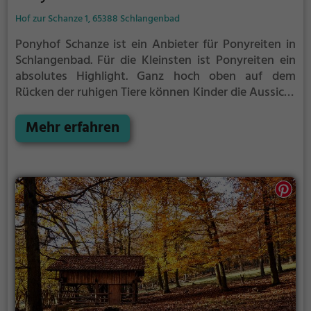
Hof zur Schanze 1, 65388 Schlangenbad
Ponyhof Schanze ist ein Anbieter für Ponyreiten in
Schlangenbad.
Für die Kleinsten ist Ponyreiten ein
absolutes Highlight. Ganz hoch oben auf dem
Rücken der ruhigen Tiere können Kinder die Aussicht
genießen und bequem durch die Umgebung von
Schlangenbad reiten.
Mehr erfahren