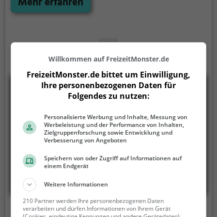
900 m südlich der Dorfkirche St. Margaretha des
Mehr erfahren
Weilroder Ortsteils Hasselbach. Etwas oberhalb des
am nordwestlichen Eichelbach-Zufluss Langenbach
gelegenen Dorfs befindet sich der Park auf etwa 400
bis 420 m ü. NHN auf dem unteren Teil der
Nordnordostflanke des Stückelbergs (509,7 m).
Willkommen auf FreizeitMonster.de
Wenige Meter nördlich an der Anlage vorbei führt
FreizeitMonster.de bittet um Einwilligung,
von Schwickershausen im Südwesten – südlich
Ihre personenbezogenen Daten für
vorbei an Hasselbach und im Rahmen ihres
Folgendes zu nutzen:
Nordostabschnitts durch das Bachtal verlaufend –
nach Rod an der Weil im Nordosten die
Personalisierte Werbung und Inhalte, Messung von
Landesstraße 3030. Auf der gegenüberliegenden
Werbeleistung und der Performance von Inhalten,
Straßenseite der L3030 liegt die 1892 errichtete
Zielgruppenforschung sowie Entwicklung und
Verbesserung von Angeboten
Marienkapelle.
Speichern von oder Zugriff auf Informationen auf
einem Endgerät
Weitere Informationen
210 Partner werden Ihre personenbezogenen Daten
verarbeiten und dürfen Informationen von Ihrem Gerät
Falkenhof Großer Feldberg
(Cookies, eindeutige Kennungen und andere Gerätedaten)