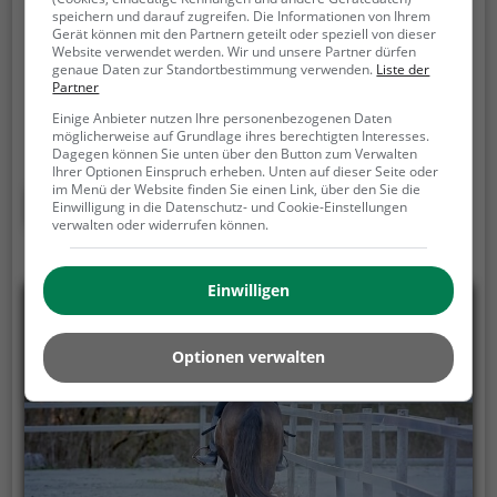
speichern und darauf zugreifen. Die Informationen von Ihrem
Großer Feldberg 7, 61389 Schmitten
Gerät können mit den Partnern geteilt oder speziell von dieser
Website verwendet werden. Wir und unsere Partner dürfen
Der Falkenhof Großer Feldberg ist eine Falknerei in
genaue Daten zur Standortbestimmung verwenden.
Liste der
Partner
Schmitten.
Neben der Pflege und Aufzucht von
Greifvögeln bietet die Falknerei auch regelmäßige
Einige Anbieter nutzen Ihre personenbezogenen Daten
möglicherweise auf Grundlage ihres berechtigten Interesses.
Besuchszeiten und Flugvorführungen an.
Die
Dagegen können Sie unten über den Button zum Verwalten
genauen Termine für die Flugshows findest du auf
Ihrer Optionen Einspruch erheben. Unten auf dieser Seite oder
im Menü der Website finden Sie einen Link, über den Sie die
der Website
Mehr erfahren
Einwilligung in die Datenschutz- und Cookie-Einstellungen
verwalten oder widerrufen können.
Einwilligen
Optionen verwalten