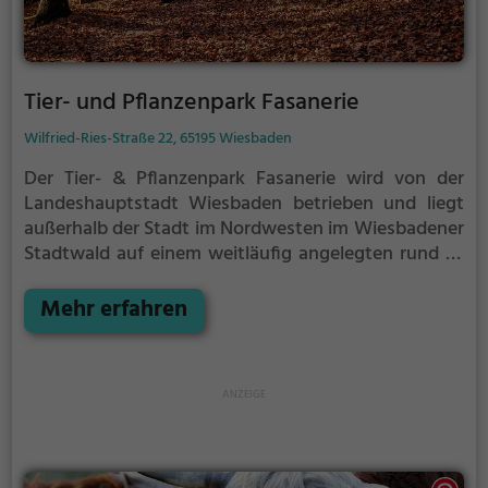
Tier- und Pflanzenpark Fasanerie
Wilfried-Ries-Straße 22, 65195 Wiesbaden
Der Tier- & Pflanzenpark Fasanerie wird von der
Landeshauptstadt Wiesbaden betrieben und liegt
außerhalb der Stadt im Nordwesten im Wiesbadener
Stadtwald auf einem weitläufig angelegten rund 23
Hektar großen Areal.
Das Gelände ist landschaftlich
sehr vielseitig mit Anhöhen, Wiesen, einem hohen
Mehr erfahren
Waldanteil sowie Bachläufen und einem See. Die
Gebäude eines Hofguts sowie das Jagdschloss
stehen unter Denkmalschutz. In der Umgebung
befindet sich die ehemalige Sommerfrische am
Chausseehaus, der Kaiser-Wilhelm-Turm auf dem
Schläferskopf und das ehemalige Kloster Klarenthal.