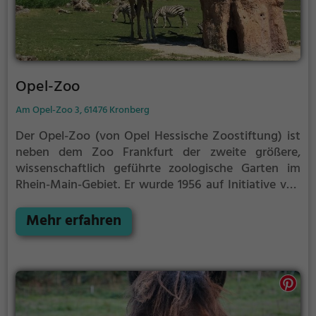
Opel-Zoo
Am Opel-Zoo 3, 61476 Kronberg
Der Opel-Zoo (von Opel Hessische Zoostiftung) ist
neben dem Zoo Frankfurt der zweite größere,
wissenschaftlich geführte zoologische Garten im
Rhein-Main-Gebiet. Er wurde 1956 auf Initiative von
Georg von Opel als Forschungsgehege gegründet
und ging 2007 in einer gemeinnützigen Stiftung auf.
Mehr erfahren
Mit rund 580.000 Besuchern pro Jahr gehört er
heute zu den meistbesuchten Freizeit- und
Kultureinrichtungen in Hessen. Der Opel-Zoo
finanziert sich ausschließlich durch Eintrittsgelder
und Spenden. In dem Zoo leben etwa 1700 Tiere in
200 Arten aus fast allen Kontinenten.