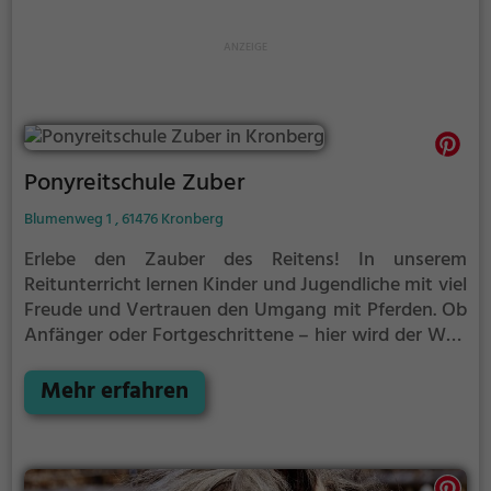
Ponyreitschule Zuber
Blumenweg 1 , 61476 Kronberg
Erlebe den Zauber des Reitens! In unserem
Reitunterricht lernen Kinder und Jugendliche mit viel
Freude und Vertrauen den Umgang mit Pferden. Ob
Anfänger oder Fortgeschrittene – hier wird der Weg
zum sicheren Reiter mit Geduld und Begeisterung
begleitet. Zusätzlich bieten wir therapeutisches
Mehr erfahren
Reiten, das Körper, Geist und Seele stärkt. In einer
liebevollen Atmosphäre fördern wir die persönliche
Entwicklung und das Wohlbefinden jedes Einzelnen.
Komm vorbei und lass dich von der Magie des