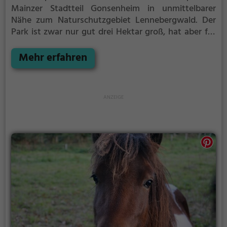
Mainzer Stadtteil Gonsenheim in unmittelbarer
Nähe zum Naturschutzgebiet Lennebergwald. Der
Park ist zwar nur gut drei Hektar groß, hat aber für
die Stadt eine große Bedeutung als
Naherholungsgebiet. Nach Angaben der Stadt Mainz
Mehr erfahren
wird er von mehreren hunderttausend Menschen im
Jahr besucht.