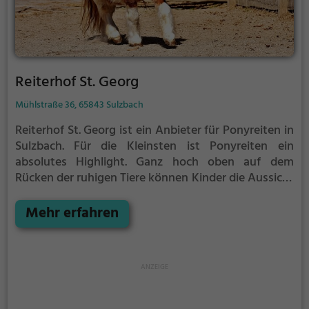
Reiterhof St. Georg
Mühlstraße 36, 65843 Sulzbach
Reiterhof St. Georg ist ein Anbieter für Ponyreiten in
Sulzbach.
Für die Kleinsten ist Ponyreiten ein
absolutes Highlight. Ganz hoch oben auf dem
Rücken der ruhigen Tiere können Kinder die Aussicht
genießen und bequem durch die Umgebung von
Sulzbach reiten.
Mehr erfahren