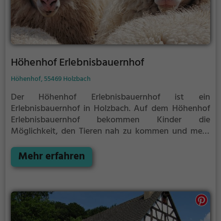
Höhenhof Erlebnisbauernhof
Höhenhof, 55469 Holzbach
Der Höhenhof Erlebnisbauernhof ist ein
Erlebnisbauernhof in Holzbach.
Auf dem Höhenhof
Erlebnisbauernhof bekommen Kinder die
Möglichkeit, den Tieren nah zu kommen und mehr
über die verschiedenen Tierarten, ihre Haltung und
das Leben auf dem Bauernhof zu lernen.
Mehr erfahren