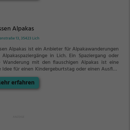
che von 4 Hektar. Auf der Anlage werden etwa 200
re gehalten, überwiegend heimische, aber auch
tische Arten.
ssen Alpakas
nstraße 13, 35423 Lich
sen Alpakas ist ein Anbieter für Alpakawanderungen
 Alpakaspaziergänge in Lich.
Ein Spaziergang oder
e Wanderung mit den flauschigen Alpakas ist eine
le Idee für einen Kindergeburtstag oder einen Ausflug
 der Familie. Die kuscheligen Tiere strahlen eine
ehr erfahren
eimliche Ruhe aus und werden daher auch häufig zu
rapiezwecken eingesetzt.