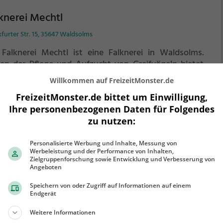
knerei Mechtl
furter Str. 15, 35647 Waldsolms
 Falknerei Mechtl ist eine Falknerei in Waldsolms.
en der Pflege und Aufzucht von Greifvögeln bietet
 Falknerei auch regelmäßige Besuchszeiten und
Willkommen auf FreizeitMonster.de
gvorführungen an.
Die genauen Termine für die
FreizeitMonster.de bittet um Einwilligung,
gshows findest du auf der Website
ehr erfahren
Ihre personenbezogenen Daten für Folgendes
zu nutzen:
Personalisierte Werbung und Inhalte, Messung von
Werbeleistung und der Performance von Inhalten,
Zielgruppenforschung sowie Entwicklung und Verbesserung von
eifvogelfreunde Bad Nauheim
Angeboten
Speichern von oder Zugriff auf Informationen auf einem
oldstein 10, 61231 Bad Nauheim
Endgerät
ifvogelfreunde Bad Nauheim ist eine Falknerei in Bad
Weitere Informationen
heim.
Neben der Pflege und Aufzucht von