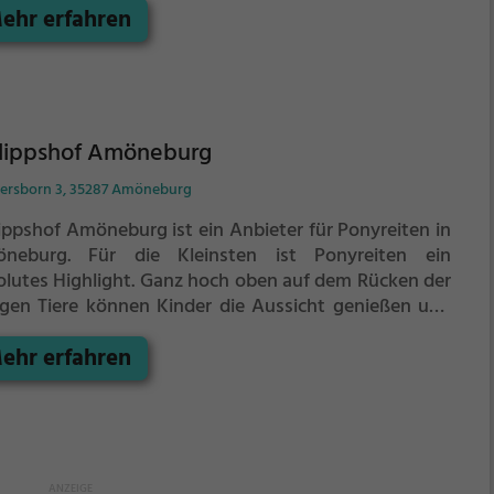
ehr erfahren
desbetriebes Hessen-Forst.
ilippshof Amöneburg
ersborn 3, 35287 Amöneburg
lippshof Amöneburg ist ein Anbieter für Ponyreiten in
neburg.
Für die Kleinsten ist Ponyreiten ein
olutes Highlight. Ganz hoch oben auf dem Rücken der
igen Tiere können Kinder die Aussicht genießen und
uem durch die Umgebung von Amöneburg reiten.
ehr erfahren