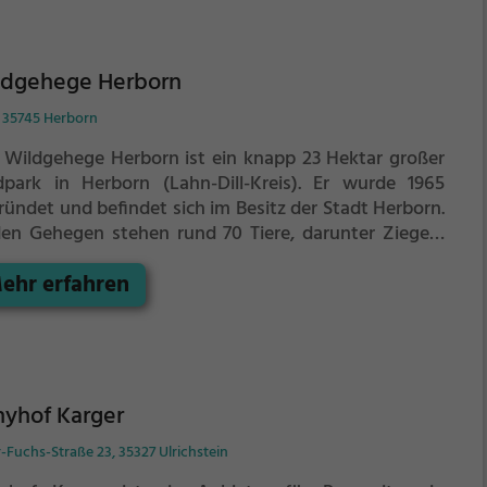
ldgehege Herborn
, 35745 Herborn
 Wildgehege Herborn ist ein knapp 23 Hektar großer
dpark in Herborn (Lahn-Dill-Kreis). Er wurde 1965
ründet und befindet sich im Besitz der Stadt Herborn.
den Gehegen stehen rund 70 Tiere, darunter Ziegen,
l, Skudden, Muffelwild, Damwild, Rotwild und Lamas.
ehr erfahren
h verschiedene Wasservögel sind hier heimisch.
nyhof Karger
-Fuchs-Straße 23, 35327 Ulrichstein