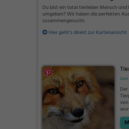
Du bist ein total tierlieber Mensch und 
umgeben? Wir haben die perfekten Ausfl
zusammengesucht.
Hier geht’s direkt zur Kartenansicht
Tie
Zum 
Der 
Tier
von
wur
des
M
Win