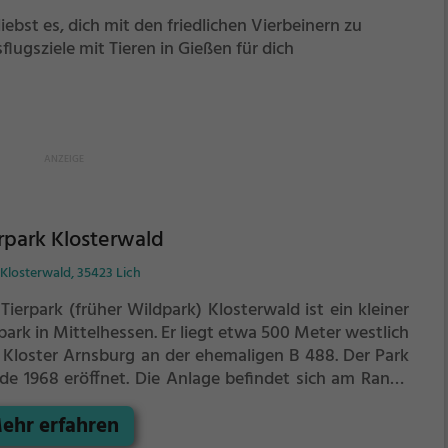
liebst es, dich mit den friedlichen Vierbeinern zu
ugsziele mit Tieren in Gießen für dich
rpark Klosterwald
Klosterwald, 35423 Lich
Tierpark (früher Wildpark) Klosterwald ist ein kleiner
park in Mittelhessen. Er liegt etwa 500 Meter westlich
 Kloster Arnsburg an der ehemaligen B 488. Der Park
de 1968 eröffnet. Die Anlage befindet sich am Rande
 Waldgebietes Hardwald Hain. Der ganzjährig (im
ehr erfahren
ter witterungsabhängig) geöffnete Wildpark hat eine