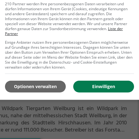
ifvögeln bietet die Falknerei auch regelmäßige
210 Partner werden Ihre personenbezogenen Daten verarbeiten und
dürfen Informationen von Ihrem Gerät (Cookies, eindeutige Kennungen
uchszeiten und Flugvorführungen an.
Die genauen
und andere Gerätedaten) speichern und darauf zugreifen. Die
mine für die Flugshows findest du auf der Website
Informationen von Ihrem Gerät können mit den Partnern geteilt oder
ehr erfahren
speziell von dieser Website verwendet werden. Wir und unsere Partner
dürfen genaue Daten zur Standortbestimmung verwenden.
Liste der
Partner
Einige Anbieter nutzen Ihre personenbezogenen Daten möglicherweise
auf Grundlage ihres berechtigten Interesses. Dagegen können Sie unten
über den Button zum Verwalten Ihrer Optionen Einspruch erheben. Unten
auf dieser Seite oder im Menü der Website finden Sie einen Link, über den
Sie die Einwilligung in die Datenschutz- und Cookie-Einstellungen
verwalten oder widerrufen können.
dpark Tiergarten Weilburg
Optionen verwalten
Einwilligen
, 35781 Weilburg
 Wildpark Tiergarten Weilburg ist ein Wildpark im
nus, nahe der mittelhessischen Stadt Weilburg, in der
arkung des Stadtteils Hirschhausen. Im Jahr 2010
e er rund 111.000 Besucher. Betreiber ist das Forstamt
lburg unter der Trägerschaft des hessischen