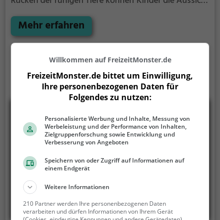
Rücken der ruhigen Tiere können Kinder die Aussicht
genießen und bequem durch die Umgebung von
Lingen (Ems) reiten.
Mehr erfahren
Willkommen auf FreizeitMonster.de
FreizeitMonster.de bittet um Einwilligung,
Ihre personenbezogenen Daten für
Folgendes zu nutzen:
Personalisierte Werbung und Inhalte, Messung von
Werbeleistung und der Performance von Inhalten,
Zielgruppenforschung sowie Entwicklung und
Verbesserung von Angeboten
Speichern von oder Zugriff auf Informationen auf
einem Endgerät
Weitere Informationen
210 Partner werden Ihre personenbezogenen Daten
verarbeiten und dürfen Informationen von Ihrem Gerät
(Cookies, eindeutige Kennungen und andere Gerätedaten)