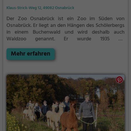
Klaus-Strick-Weg 12, 49082 Osnabrück
Der Zoo Osnabrück ist ein Zoo im Süden von
Osnabrück. Er liegt an den Hängen des Schölerbergs
in einem Buchenwald und wird deshalb auch
Waldzoo genannt. Er wurde 1935 als
„Heimattiergarten“ gegründet und im Sommer 1936
eröffnet. Auf 23,5 Hektar Fläche sind 2728 Tiere aus
Mehr erfahren
285 Tierarten zu sehen (Stand: 2021). Im Jahr 2021
verzeichnete der Zoo, wie auch in den Jahren davor,
über eine Million Besucher.