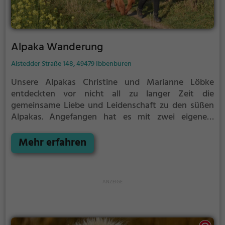
Alpaka Wanderung
Alstedder Straße 148, 49479 Ibbenbüren
Unsere Alpakas
Christine und Marianne Löbke
entdeckten vor nicht all zu langer Zeit die
gemeinsame Liebe und Leidenschaft zu den süßen
Alpakas. Angefangen hat es mit zwei eigenen,
hieraus ist mittlerweile eine kleine Herde geworden.
Aktuell haben bereits über 50 Alpakas ihr Zuhause
Mehr erfahren
bei uns auf dem Hof gefunden und genießen ihr
Leben in Laggenbecker Landluft.