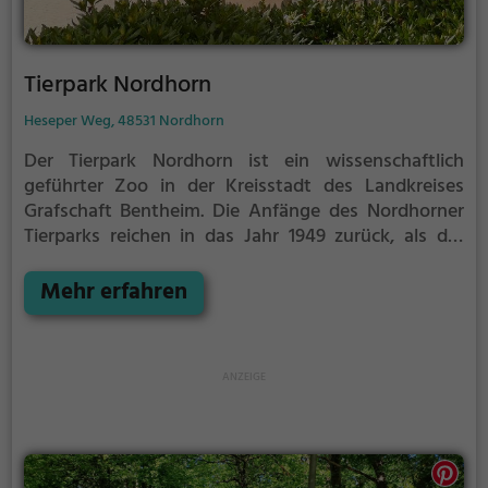
Tierpark Nordhorn
Heseper Weg, 48531 Nordhorn
Der Tierpark Nordhorn ist ein wissenschaftlich
geführter Zoo in der Kreisstadt des Landkreises
Grafschaft Bentheim.
Die Anfänge des Nordhorner
Tierparks reichen in das Jahr 1949 zurück, als der
Nordhorner Landwirtssohn und gelernte Maurer
Heinrich Johannink von der Stadt Nordhorn am
Mehr erfahren
Heseper Weg ein 9.360 m² großes Waldstück zur
Einrichtung eines privat betriebenen „Heimat-
Tiergartens“ pachtete, den er am 16. September 1950
eröffnete. Als reiner Privatbetrieb erwies sich der
Heimattiergarten jedoch schon bald als nicht
überlebensfähig, so dass 1955 ein „Kuratorium des
Nordhorner Tiergartens“ die Verantwortung
übernahm.