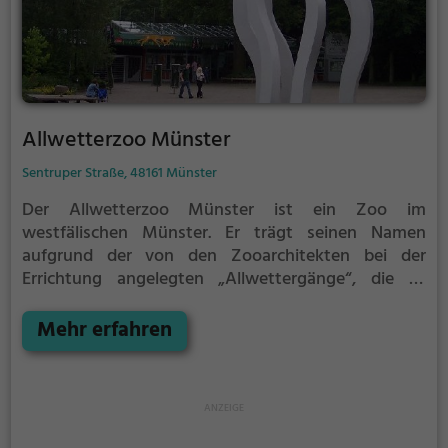
Besucher.
Allwetterzoo Münster
Sentruper Straße, 48161 Münster
Der Allwetterzoo Münster ist ein Zoo im
westfälischen Münster. Er trägt seinen Namen
aufgrund der von den Zooarchitekten bei der
Errichtung angelegten „Allwettergänge“, die es
ermöglichen, viele Häuser des Zoos auf überdachten
Wegen zu erreichen.
Mehr erfahren