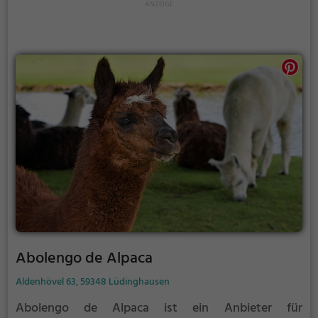
angrenzende Anlage kann über einen Rundweg
besichtigt werden. In den vergangenen Jahren gab
es umfangreiche Investitionen zur Errichtung neuer
moderner Tiergehege, heute sind viele der im
Tierpark beheimateten Tiere in Freigehegen zu
sehen.
Abolengo de Alpaca
Aldenhövel 63, 59348 Lüdinghausen
Abolengo de Alpaca ist ein Anbieter für