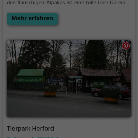
den flauschigen Alpakas ist eine tolle Idee für einen
Kindergeburtstag oder einen Ausflug mit der
Familie. Die kuscheligen Tiere strahlen eine
Mehr erfahren
unheimliche Ruhe aus und werden daher auch
häufig zu Therapiezwecken eingesetzt.
Tierpark Herford