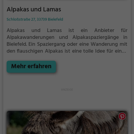
Alpakas und Lamas
Schloßstraße 27, 33739 Bielefeld
Alpakas und Lamas ist ein Anbieter für
Alpakawanderungen und Alpakaspaziergänge in
Bielefeld.
Ein Spaziergang oder eine Wanderung mit
den flauschigen Alpakas ist eine tolle Idee für einen
Kindergeburtstag oder einen Ausflug mit der
Familie. Die kuscheligen Tiere strahlen eine
Mehr erfahren
unheimliche Ruhe aus und werden daher auch
häufig zu Therapiezwecken eingesetzt.