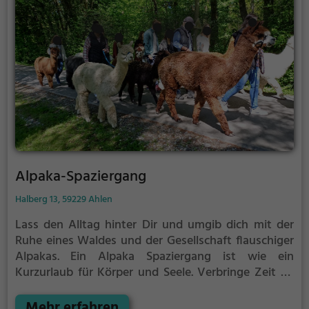
Alpaka-Spaziergang
Halberg 13, 59229 Ahlen
Lass den Alltag hinter Dir und umgib dich mit der
Ruhe eines Waldes und der Gesellschaft flauschiger
Alpakas.
Ein Alpaka Spaziergang ist wie ein
Kurzurlaub für Körper und Seele. Verbringe Zeit an
der frischen Luft und lass dich vom Summen der
Alpakas begeistern. Die Spaziergänge finden in
Mehr erfahren