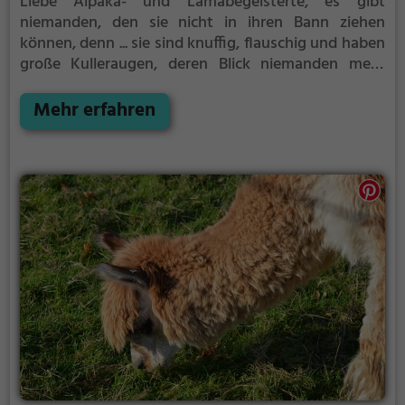
Liebe Alpaka- und Lamabegeisterte,
es gibt
niemanden, den sie nicht in ihren Bann ziehen
können, denn ... sie sind knuffig, flauschig und haben
große Kulleraugen, deren Blick niemanden mehr
loslässt - Alpakas und Lamas. Sie sind die perfekten
Begleiter für unsere Alpaka- und Lama-
Mehr erfahren
Veranstaltungen!