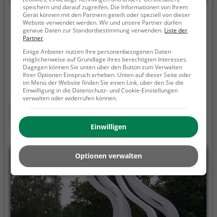
speichern und darauf zugreifen. Die Informationen von Ihrem
Gerät können mit den Partnern geteilt oder speziell von dieser
Tierpark Ströhen
Website verwendet werden. Wir und unsere Partner dürfen
genaue Daten zur Standortbestimmung verwenden.
Liste der
Tierparkstraße 43, 49419 Wagenfeld
Partner
Der Tierpark Ströhen ist ein privat geführter Zoo im
Einige Anbieter nutzen Ihre personenbezogenen Daten
möglicherweise auf Grundlage ihres berechtigten Interesses.
Ortsteil Ströhen der Gemeinde Wagenfeld im
Dagegen können Sie unten über den Button zum Verwalten
niedersächsischen Landkreis Diepholz.
Der 1959
Ihrer Optionen Einspruch erheben. Unten auf dieser Seite oder
im Menü der Website finden Sie einen Link, über den Sie die
eröffnete private Tierpark liegt in einem großen
Einwilligung in die Datenschutz- und Cookie-Einstellungen
Park-, Wald- und Wiesengelände rund um einen
verwalten oder widerrufen können.
alten niedersächsischen Bauernhof, der seit
Mehr erfahren
mehreren Hundert Jahren in Familienbesitz ist. In
Einwilligen
dem Naturtierpark mit natürlichen Freianlagen und
weitläufigen Gewässern werden auf einem Gelände
von 30 Hektar über 600 Säugetiere und Vögel aus
Optionen verwalten
fünf Kontinenten für Besucher präsentiert. Im
Gestüt mit einer Gesamtfläche von 160 Hektar
werden zusätzlich 200 Pferde betreut. Zum
Servicebereich gehören ein Restaurant, ein Café und
ein Kiosk. Alljährlich kommen mehr als 100.000