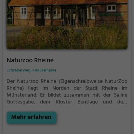
Naturzoo Rheine
Schreberweg, 48431 Rheine
Der Naturzoo Rheine (Eigenschreibweise NaturZoo
Rheine) liegt im Norden der Stadt Rheine im
Münsterland. Er bildet zusammen mit der Saline
Gottesgabe, dem Kloster Bentlage und dem
umliegenden Bentlager Wald ein
Naherholungsgebiet. Der Zoo hat eine Fläche von 13
Mehr erfahren
Hektar.