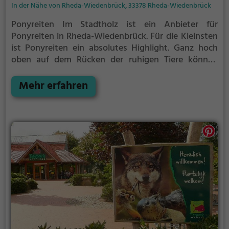
In der Nähe von Rheda-Wiedenbrück, 33378 Rheda-Wiedenbrück
Ponyreiten Im Stadtholz ist ein Anbieter für
Ponyreiten in Rheda-Wiedenbrück.
Für die Kleinsten
ist Ponyreiten ein absolutes Highlight. Ganz hoch
oben auf dem Rücken der ruhigen Tiere können
Kinder die Aussicht genießen und bequem durch die
Umgebung von Rheda-Wiedenbrück reiten.
Mehr erfahren