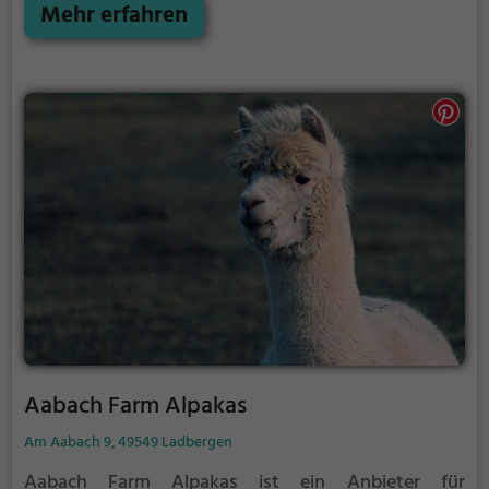
Familie. Die kuscheligen Tiere strahlen eine
Mehr erfahren
unheimliche Ruhe aus und werden daher auch
häufig zu Therapiezwecken eingesetzt.
Aabach Farm Alpakas
Am Aabach 9, 49549 Ladbergen
Aabach Farm Alpakas ist ein Anbieter für