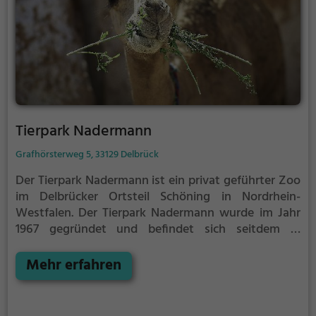
Tierpark Nadermann
Grafhörsterweg 5, 33129 Delbrück
Der Tierpark Nadermann ist ein privat geführter Zoo
im Delbrücker Ortsteil Schöning in Nordrhein-
Westfalen.
Der Tierpark Nadermann wurde im Jahr
1967 gegründet und befindet sich seitdem in
Familienbesitz. Einst auf dem Gelände eines alten
Bauernhofes entstanden, wuchs der Park in den
Mehr erfahren
folgenden Jahren stetig und bildet heute ein Areal
mit einer Fläche von acht Hektar. Die direkt an das
Naturschutzgebiet Rietberger Emsniederung