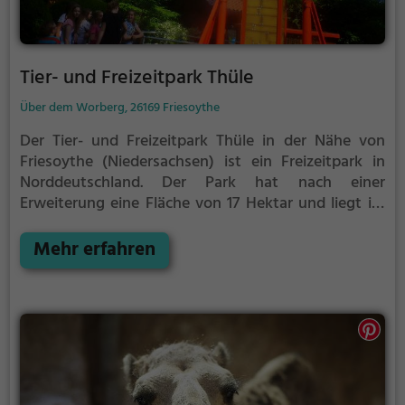
Tier- und Freizeitpark Thüle
Über dem Worberg, 26169 Friesoythe
Der Tier- und Freizeitpark Thüle in der Nähe von
Friesoythe (Niedersachsen) ist ein Freizeitpark in
Norddeutschland. Der Park hat nach einer
Erweiterung eine Fläche von 17 Hektar und liegt im
Erholungsgebiet der Thülsfelder Talsperre.
Das
Angebot richtet sich vor allem an Familien mit
Mehr erfahren
Kindern. Es werden rund 120 Tierarten aus aller Welt
gezeigt und verschiedene Fahrgeschäfte und
Spielgeräte sorgen für Zeitvertreib.