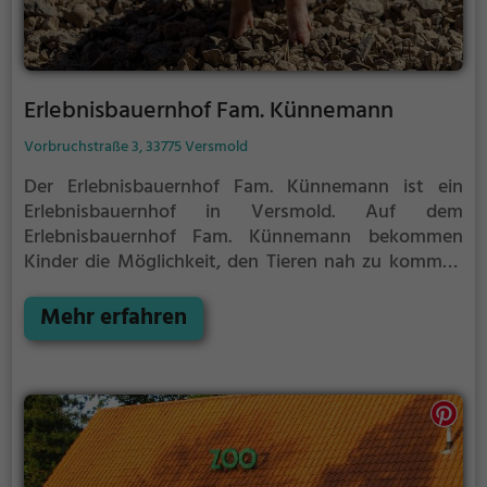
Erlebnisbauernhof Fam. Künnemann
Vorbruchstraße 3, 33775 Versmold
Der Erlebnisbauernhof Fam. Künnemann ist ein
Erlebnisbauernhof in Versmold.
Auf dem
Erlebnisbauernhof Fam. Künnemann bekommen
Kinder die Möglichkeit, den Tieren nah zu kommen
und mehr über die verschiedenen Tierarten, ihre
Haltung und das Leben auf dem Bauernhof zu
Mehr erfahren
lernen.