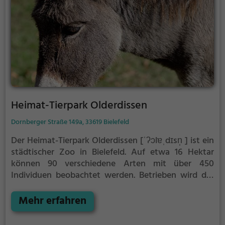
Heimat-Tierpark Olderdissen
Dornberger Straße 149a, 33619 Bielefeld
Der Heimat-Tierpark Olderdissen [ˈʔɔlɐˌdɪsn̩ ] ist ein
städtischer Zoo in Bielefeld. Auf etwa 16 Hektar
können 90 verschiedene Arten mit über 450
Individuen beobachtet werden. Betrieben wird der
Park vom Umweltbetrieb der Stadt, der als
Besonderheit eine ganzjährige Öffnung bei
Mehr erfahren
kostenlosem Eintritt bereitstellt. Der Park hat seinen
Schwerpunkt in der Darstellung, Pflege und