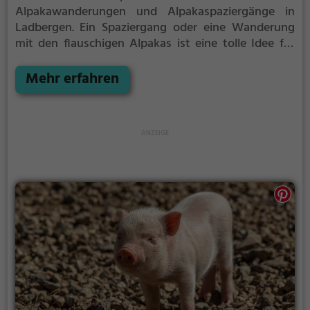
Alpakawanderungen und Alpakaspaziergänge in
Ladbergen.
Ein Spaziergang oder eine Wanderung
mit den flauschigen Alpakas ist eine tolle Idee für
einen Kindergeburtstag oder einen Ausflug mit der
Familie. Die kuscheligen Tiere strahlen eine
Mehr erfahren
unheimliche Ruhe aus und werden daher auch
häufig zu Therapiezwecken eingesetzt.