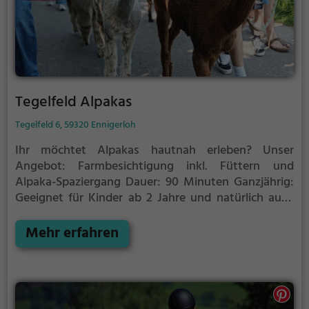
Tierpark Waldfrieden. Gesundheitliche Gründe
veranlassten ihn dazu den Tierpark einem neuen
Pächter zu übergeben.
Tegelfeld Alpakas
Tegelfeld 6, 59320 Ennigerloh
Ihr möchtet Alpakas hautnah erleben?
Unser
Angebot:
Farmbesichtigung inkl. Füttern und
Alpaka-Spaziergang
Dauer: 90 Minuten
Ganzjährig:
Geeignet für Kinder ab 2 Jahre und natürlich auch
Erwachsene.
Ab 9 Jahre dürfen Kids beim
Spaziergang allein ein Alpaka begleiten.
Mehr erfahren