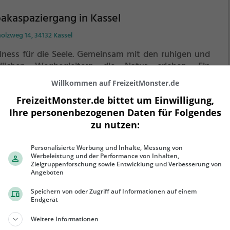
akaspaziergang in Kassel
olzweg 14, 34132 Kassel
ness für die Seele.
Gemeinsam mit den ruhigen und
edlichen Wegbegleitern die Natur erleben.
Ein
iergang, inkl. Zeit auf der Weide, dauert ca. 1,5 bis 2
Willkommen auf FreizeitMonster.de
nden. Wir bieten Ihnen zwei unterschiedliche
FreizeitMonster.de bittet um Einwilligung,
lichkeiten unseren Tieren zu begegnen an. Entweder
ehr erfahren
Ihre personenbezogenen Daten für Folgendes
einer "offenen" Gruppe (Zusammensetzung entsteht
h Anmeldung), oder Sie bleiben unter sich (hier
zu nutzen:
cken wir gemeinsam in den Kalender und finden ein
sendes Datum nur für Sie und ihre Liebsten).
Personalisierte Werbung und Inhalte, Messung von
Werbeleistung und der Performance von Inhalten,
Zielgruppenforschung sowie Entwicklung und Verbesserung von
ldpark Edersee
Angeboten
Speichern von oder Zugriff auf Informationen auf einem
richer Holz 1, 34549 Edertal
Endgerät
 Wildpark Edersee, auch WildtierPark Edersee
Weitere Informationen
annt, ist ein 1970 eröffneter und etwa 80 ha großer