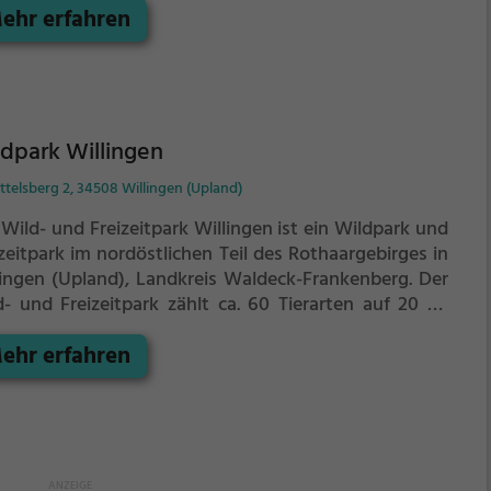
ehr erfahren
telgebirgslandschaft im Solling und zeigt
ionaltypische Tiere im natürlichen Lebensraum. Die in
er bewaldeten Hanglage des Sollings entstandene
age ist von einer denkmalgeschützten Mauer
ahmt. Der Wildpark grenzt an eine Eichenallee sowie
eine Pferdeweide, deren Geschichte in das 16.
dpark Willingen
rhundert zurückreicht. Heute dient der Wildpark
telsberg 2, 34508 Willingen (Upland)
tels verschiedener Einrichtungen wie Freigehege und
dmuseum besonders der Umweltbildung. Träger des
Wild- und Freizeitpark Willingen ist ein Wildpark und
dparks sind die Niedersächsischen Landesforsten,
zeitpark im nordöstlichen Teil des Rothaargebirges in
 Anstalt des öffentlichen Rechts.
lingen (Upland), Landkreis Waldeck-Frankenberg.
Der
d- und Freizeitpark zählt ca. 60 Tierarten auf 20 ha
he. Darunter sind:
ehr erfahren