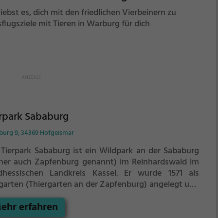
liebst es, dich mit den friedlichen Vierbeinern zu
ugsziele mit Tieren in Warburg für dich
rpark Sababurg
burg 9, 34369 Hofgeismar
 Tierpark Sababurg ist ein Wildpark an der Sababurg
üher auch Zapfenburg genannt) im Reinhardswald im
dhessischen Landkreis Kassel. Er wurde 1571 als
rgarten (Thiergarten an der Zapfenburg) angelegt und
seit 1973 als Tierpark Sababurg bekannt. Mit rund 130
ehr erfahren
Fläche zählt er zu den größten und ältesten Wildparks