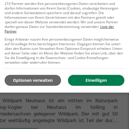
dpark am Edersee bzw. Kellerwald im Landkreis
210 Partner werden Ihre personenbezogenen Daten verarbeiten und
dürfen Informationen von Ihrem Gerät (Cookies, eindeutige Kennungen
deck-Frankenberg, Hessen (Deutschland).
Laut der
und andere Gerätedaten) speichern und darauf zugreifen. Die
ormationstafel am Parkeingang ist der Wildpark, der
Informationen von Ihrem Gerät können mit den Partnern geteilt oder
ehr erfahren
 nahen Nationalpark Kellerwald-Edersee angegliedert
speziell von dieser Website verwendet werden. Wir und unsere Partner
dürfen genaue Daten zur Standortbestimmung verwenden.
Liste der
t, „eine Einrichtung der hessischen
Partner
atsforstverwaltung“.
Einige Anbieter nutzen Ihre personenbezogenen Daten möglicherweise
auf Grundlage ihres berechtigten Interesses. Dagegen können Sie unten
über den Button zum Verwalten Ihrer Optionen Einspruch erheben. Unten
auf dieser Seite oder im Menü der Website finden Sie einen Link, über den
Sie die Einwilligung in die Datenschutz- und Cookie-Einstellungen
verwalten oder widerrufen können.
ldpark Neuhaus
Optionen verwalten
Einwilligen
enallee, 37603 Holzminden
 Wildpark Neuhaus ist ein mitten im Naturpark
lling-Vogler bei Neuhaus im Solling in
niedersachsen gelegener Wildpark.
Der mit gut 50
tar weitläufig angelegte Wildpark ist Teil der durch
chwald, Wiesen und Bäche charakterisierten