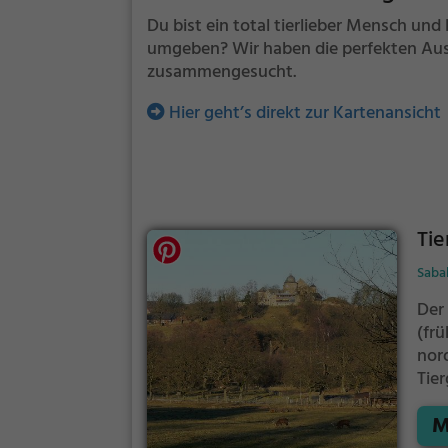
Du bist ein total tierlieber Mensch und 
umgeben? Wir haben die perfekten Ausfl
zusammengesucht.
Hier geht’s direkt zur Kartenansicht
Tie
Saba
Der
(fr
nor
Tie
ist 
M
ha 