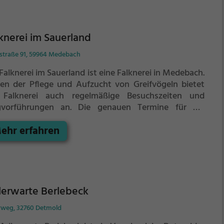
knerei im Sauerland
straße 91, 59964 Medebach
Falknerei im Sauerland ist eine Falknerei in Medebach.
en der Pflege und Aufzucht von Greifvögeln bietet
 Falknerei auch regelmäßige Besuchszeiten und
gvorführungen an.
Die genauen Termine für die
gshows findest du auf der Website
ehr erfahren
lerwarte Berlebeck
rweg, 32760 Detmold