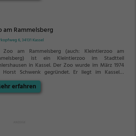
Europa. Lange Eichenalleen durchziehen den Park, an
 westlich der Urwald Sababurg grenzt. Der Park
erbergt auch vom Aussterben bedrohte, heimische
rarten und eine artgerechte Haltung wird durch
ßzügig angelegte Freigehege angestrebt.
o am Rammelsberg
rkopfweg 6, 34131 Kassel
 Zoo am Rammelsberg (auch: Kleintierzoo am
melsberg) ist ein Kleintierzoo im Stadtteil
lershausen in Kassel.
Der Zoo wurde im März 1974
 Horst Schwenk gegründet. Er liegt im Kasseler
dtteil Wahlershausen am Rammelsberg. Seit dem Jahr
ehr erfahren
99 führen Thomas und Monika Schwenk den
intierzoo in zweiter Generation. Auf einem etwa zwei
tar großen Grundstück werden über 150 Tiere
alten.