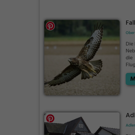
Fal
Ober
Die 
Neb
die
Flu
Flu
M
Ad
Adle