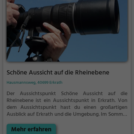
den Auerochsen und Wildpferden nahekommen
sollen. Diese werden auf den Hinweistafeln
irreführenderweise mit der Wildform gleichgesetzt.
Schöne Aussicht auf die Rheinebene
Hausmannsweg, 40699 Erkrath
Der Aussichtspunkt Schöne Aussicht auf die
Rheinebene ist ein Aussichtspunkt in Erkrath.
Von
dem Aussichtspunkt hast du einen großartigen
Ausblick auf Erkrath und die Umgebung.
Im Sommer
ist der Aussichtspunkt Schöne Aussicht auf die
Rheinebene ein schönes Ausflugsziel für
Mehr erfahren