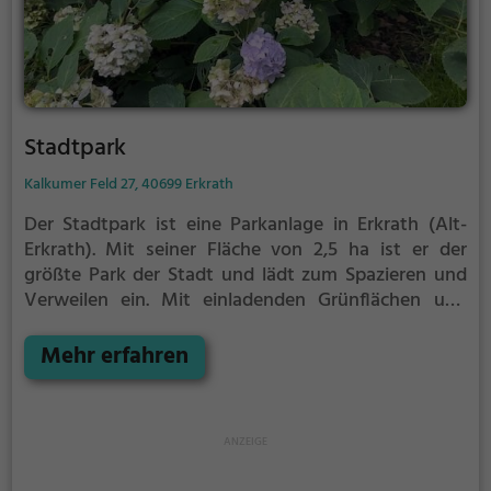
Stadtpark
Kalkumer Feld 27, 40699 Erkrath
Der Stadtpark ist eine Parkanlage in Erkrath (Alt-
Erkrath).
Mit seiner Fläche von 2,5 ha ist er der
größte Park der Stadt und lädt zum Spazieren und
Verweilen ein.
Mit einladenden Grünflächen und
Sitzgelegenheiten bietet der Stadtpark zahlreiche
Möglichkeiten zur Entspannung.
Mehr erfahren