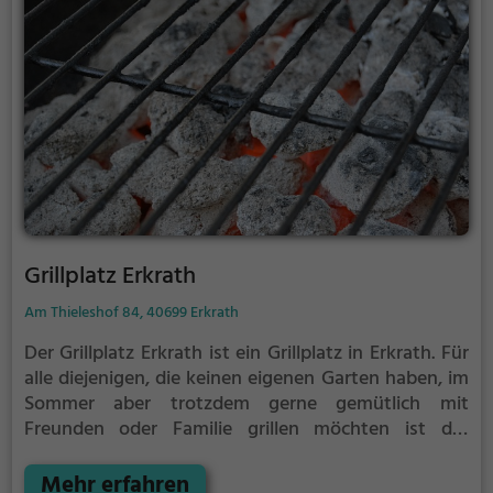
Grillplatz Erkrath
Am Thieleshof 84, 40699 Erkrath
Der Grillplatz Erkrath ist ein Grillplatz in Erkrath.
Für
alle diejenigen, die keinen eigenen Garten haben, im
Sommer aber trotzdem gerne gemütlich mit
Freunden oder Familie grillen möchten ist der
Grillplatz Erkrath die Lösung. Gegrillt wird hier mit
Holzkohle.
Mehr erfahren