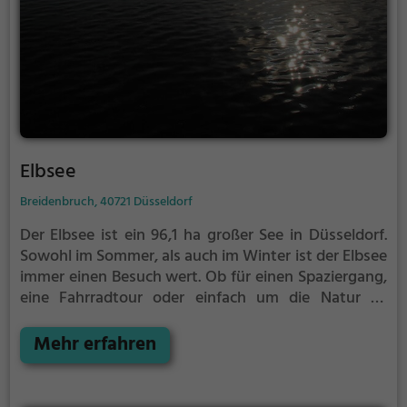
Elbsee
Breidenbruch, 40721 Düsseldorf
Der Elbsee ist ein 96,1 ha großer See in Düsseldorf.
Sowohl im Sommer, als auch im Winter ist der Elbsee
immer einen Besuch wert. Ob für einen Spaziergang,
eine Fahrradtour oder einfach um die Natur zu
genießen - der Elbsee bietet zahlreiche
Möglichkeiten für Freizeitaktivitäten.
Mehr erfahren