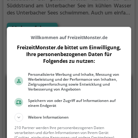
Süddstrand am Unterbacher See im kühlen Wasser
des Unterbacher Sees schwimmen.
Auch um einfach
auf einem Strandtuch die Sonne zu genießen gibt es
am Süddstrand am Unterbacher See genug Platz.
Mehr erfahren
Denk aber immer daran, dich ausreichend vor der
Willkommen auf FreizeitMonster.de
Sonne zu schützen.
FreizeitMonster.de bittet um Einwilligung,
Ihre personenbezogenen Daten für
Folgendes zu nutzen:
Personalisierte Werbung und Inhalte, Messung von
Werbeleistung und der Performance von Inhalten,
Zielgruppenforschung sowie Entwicklung und
Verbesserung von Angeboten
Speichern von oder Zugriff auf Informationen auf
einem Endgerät
Weitere Informationen
210 Partner werden Ihre personenbezogenen Daten
verarbeiten und dürfen Informationen von Ihrem Gerät
(Cookies, eindeutige Kennungen und andere Gerätedaten)