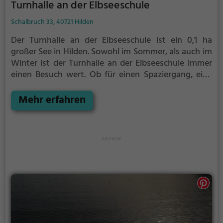
Turnhalle an der Elbseeschule
Schalbruch 33, 40721 Hilden
Der Turnhalle an der Elbseeschule ist ein 0,1 ha
großer See in Hilden.
Sowohl im Sommer, als auch im
Winter ist der Turnhalle an der Elbseeschule immer
einen Besuch wert. Ob für einen Spaziergang, eine
Fahrradtour oder einfach um die Natur zu genießen -
der Turnhalle an der Elbseeschule bietet zahlreiche
Mehr erfahren
Möglichkeiten für Freizeitaktivitäten.