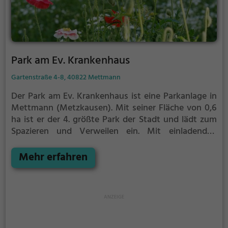
Park am Ev. Krankenhaus
Gartenstraße 4-8, 40822 Mettmann
Der Park am Ev. Krankenhaus ist eine Parkanlage in
Mettmann (Metzkausen).
Mit seiner Fläche von 0,6
ha ist er der 4. größte Park der Stadt und lädt zum
Spazieren und Verweilen ein.
Mit einladenden
Grünflächen und Sitzgelegenheiten bietet der Park
am Ev. Krankenhaus zahlreiche Möglichkeiten zur
Mehr erfahren
Entspannung.