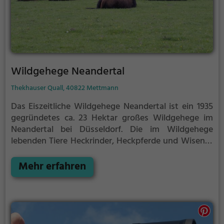
Wildgehege Neandertal
Thekhauser Quall, 40822 Mettmann
Das Eiszeitliche Wildgehege Neandertal ist ein 1935
gegründetes ca. 23 Hektar großes Wildgehege im
Neandertal bei Düsseldorf.
Die im Wildgehege
lebenden Tiere Heckrinder, Heckpferde und Wisente
leben unter weitgehend natürlichen Bedingungen.
Zur Zeit des Neandertalers gab es hier ebenfalls
Mehr erfahren
Wisente, sowie die in historischer Zeit
ausgerotteten Auerochsen und Tarpan-Pferde, die
den Urmenschen als Jagdbeute dienten. Bei den
Heckrindern und -pferden handelt es sich um
Abbildzüchtungen, die in Aussehen und Verhalten