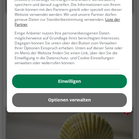
speichern und darauf zugreifen. Die Informationen von Ihrem
Gerät können mit den Partnern geteilt oder speziell von dieser
Website verwendet werden. Wir und unsere Partner dürfen
genaue Daten zur Standortbestimmung verwenden.
Liste der
Unterbacher See
Partner
Einige Anbieter nutzen Ihre personenbezogenen Daten
Am Kleinforst, 40627 Düsseldorf
möglicherweise auf Grundlage ihres berechtigten Interesses.
Dagegen können Sie unten über den Button zum Verwalten
Der Unterbacher See ist ein 86,8 ha großer See in
Ihrer Optionen Einspruch erheben. Unten auf dieser Seite oder
Düsseldorf. Der Baggersee im Südosten der Stadt
im Menü der Website finden Sie einen Link, über den Sie die
Einwilligung in die Datenschutz- und Cookie-Einstellungen
entstand im 20. Jahrhundert durch die
verwalten oder widerrufen können.
Kiesförderung.
Heute ist der Unterbacher See ein
beliebtes Naherholungsgebiet und lockt Badegäste
aus der gesamten Region.
Einwilligen
Mehr erfahren
Optionen verwalten