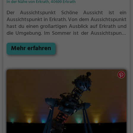
In der Nähe von Erkrath, 40699 Erkrath
Der Aussichtspunkt Schöne Aussicht ist ein
Aussichtspunkt in Erkrath.
Von dem Aussichtspunkt
hast du einen großartigen Ausblick auf Erkrath und
die Umgebung.
Im Sommer ist der Aussichtspunkt
Schöne Aussicht ein schönes Ausflugsziel für
Familienausflüge, Wanderungen oder zum
Mehr erfahren
Picknicken und lockt an warmen und sonnigen
Tagen viele Besucher aus der Region an.