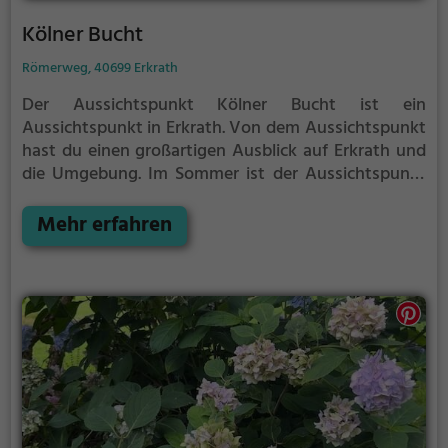
Kölner Bucht
Römerweg, 40699 Erkrath
Der Aussichtspunkt Kölner Bucht ist ein
Aussichtspunkt in Erkrath.
Von dem Aussichtspunkt
hast du einen großartigen Ausblick auf Erkrath und
die Umgebung.
Im Sommer ist der Aussichtspunkt
Kölner Bucht ein schönes Ausflugsziel für
Familienausflüge, Wanderungen oder zum
Mehr erfahren
Picknicken und lockt an warmen und sonnigen
Tagen viele Besucher aus der Region an.