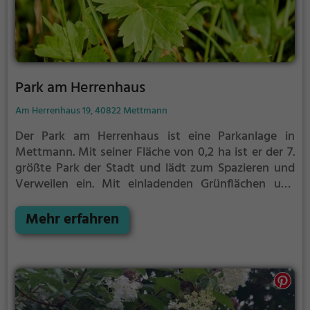
Park am Herrenhaus
Am Herrenhaus 19, 40822 Mettmann
Der Park am Herrenhaus ist eine Parkanlage in
Mettmann.
Mit seiner Fläche von 0,2 ha ist er der 7.
größte Park der Stadt und lädt zum Spazieren und
Verweilen ein.
Mit einladenden Grünflächen und
Sitzgelegenheiten bietet der Park am Herrenhaus
zahlreiche Möglichkeiten zur Entspannung.
Mehr erfahren