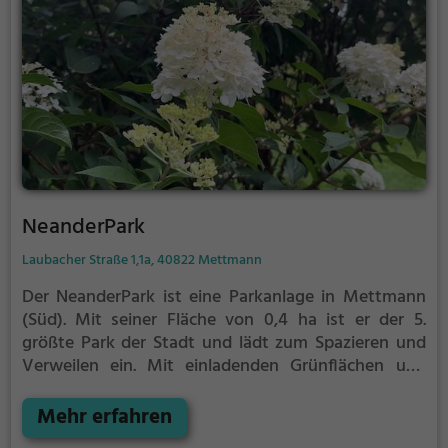
NeanderPark
Laubacher Straße 1,1a, 40822 Mettmann
Der NeanderPark ist eine Parkanlage in Mettmann
(Süd).
Mit seiner Fläche von 0,4 ha ist er der 5.
größte Park der Stadt und lädt zum Spazieren und
Verweilen ein.
Mit einladenden Grünflächen und
Sitzgelegenheiten bietet der NeanderPark zahlreiche
Möglichkeiten zur Entspannung.
Mehr erfahren