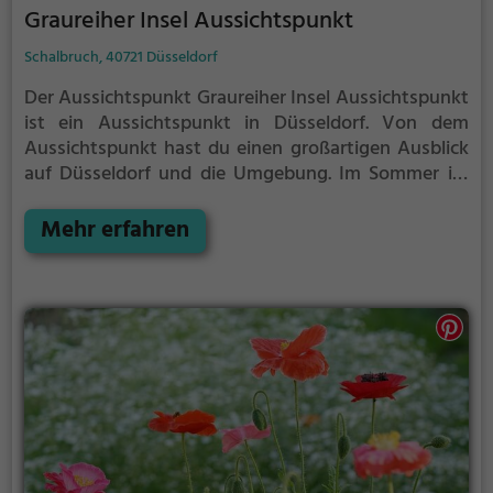
Graureiher Insel Aussichtspunkt
Schalbruch, 40721 Düsseldorf
Der Aussichtspunkt Graureiher Insel Aussichtspunkt
ist ein Aussichtspunkt in Düsseldorf.
Von dem
Aussichtspunkt hast du einen großartigen Ausblick
auf Düsseldorf und die Umgebung.
Im Sommer ist
der Aussichtspunkt Graureiher Insel Aussichtspunkt
ein schönes Ausflugsziel für Familienausflüge,
Mehr erfahren
Wanderungen oder zum Picknicken und lockt an
warmen und sonnigen Tagen viele Besucher aus der
Region an.