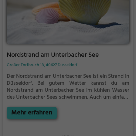
Nordstrand am Unterbacher See
Großer Torfbruch 18, 40627 Düsseldorf
Der Nordstrand am Unterbacher See ist ein Strand in
Düsseldorf.
Bei gutem Wetter kannst du am
Nordstrand am Unterbacher See im kühlen Wasser
des Unterbacher Sees schwimmen.
Auch um einfach
auf einem Strandtuch die Sonne zu genießen gibt es
am Nordstrand am Unterbacher See genug Platz.
Mehr erfahren
Denk aber immer daran, dich ausreichend vor der
Sonne zu schützen.