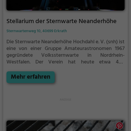
Stellarium der Sternwarte Neanderhöhe
Sternwartenweg 10, 40699 Erkrath
Die Sternwarte Neanderhöhe Hochdahl e. V. (snh) ist
eine von einer Gruppe Amateurastronomen 1967
gegründete Volkssternwarte in Nordrhein-
Westfalen.
Der Verein hat heute etwa 400
Mitglieder und betreibt an mehreren Standorten in
Erkrath-Hochdahl neben der Astronomie ein breites
Mehr erfahren
Spektrum an Weiterbildungs- und Jugendarbeit zu
astronomischen und anderen Themen. Mit dem
Planetarium Stellarium Erkrath betreibt der Verein
das erste Planetarium in Nordrhein-Westfalen, das
mit einer Ganzkuppelvideoprojektion ausgerüstet
ist.