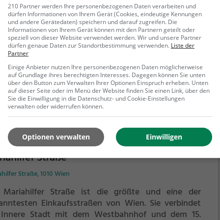
 Ausstellungs- und Einkaufszentrum im 3. Wiener
210 Partner werden Ihre personenbezogenen Daten verarbeiten und
rauben-Gasbehälter.
eindebezirk, Landstraße, besser bekannt als AEZ,
dürfen Informationen von Ihrem Gerät (Cookies, eindeutige Kennungen
und andere Gerätedaten) speichern und darauf zugreifen. Die
 eines der ersten Einkaufszentren in Wien.
Es wurde
Informationen von Ihrem Gerät können mit den Partnern geteilt oder
7 auf der Überdeckung der Stadtbahnstation
speziell von dieser Website verwendet werden. Wir und unsere Partner
dürfen genaue Daten zur Standortbestimmung verwenden.
Liste der
ptzollamt, 1962 im Zuge der Eröffnung der
Partner
ehr erfahren
nellbahn in Landstraße umbenannt, heute Bahnhof
Einige Anbieter nutzen Ihre personenbezogenen Daten möglicherweise
n Mitte / Landstraße, im Verlauf des Straßenzuges
auf Grundlage ihres berechtigten Interesses. Dagegen können Sie unten
skirchnerstraße–Stubenbrücke–Landstraßer
über den Button zum Verwalten Ihrer Optionen Einspruch erheben. Unten
auf dieser Seite oder im Menü der Website finden Sie einen Link, über den
ptstraße nach den Plänen von Josef Wöhnhart
Sie die Einwilligung in die Datenschutz- und Cookie-Einstellungen
ichtet. In drei mit Rolltreppen verbundenen
verwalten oder widerrufen können.
ckwerken (damals die längste Rolltreppe Österreichs)
den Geschäfte untergebracht. Im vierten Stock
anden sich ein Hotel und überdachte Parkplätze,
Optionen verwalten
Einwilligen
nso im nicht überdachten fünften Stock (insgesamt
iahilfer Straße
r 110 Autos). Die Autos wurden mit einem
omatischen Aufzug hinaufgebracht. Vom Erdgeschoß
hilfer Straße, 1010 Wien
nte man auch direkt zum Bahnsteig der Schnellbahn-
 Mariahilfer Straße ist die größte und eine der
mmstrecke und der Pressburger Bahn hinuntergehen.
anntesten Einkaufsstraßen von Wien. Sie verbindet
 Innere Stadt mit dem Westbahnhof und dem 15.