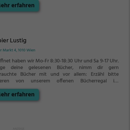
ehr erfahren
tlichen Ende der Stadt, wurde 1996 eröffnet und
her drei Mal (2000, 2001 und 2015) erweitert.
ier Lustig
r Markt 4, 1010 Wien
ffnet haben wir Mo-Fr 8:30-18:30 Uhr und Sa 9-17 Uhr.
nge deine gelesenen Bücher, nimm dir gern
rauchte Bücher mit und vor allem:
Erzähl bitte
deren von unserem offenen Bücherregal im
iergeschäft LUSTIG -
gleich neben dem Eisgeschäft -
ehr erfahren
räg gegenüber der Ankeruhr 🙂