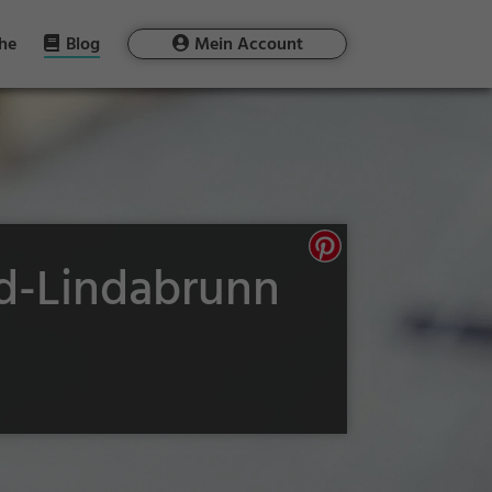
he
Blog
Mein Account
ld-Lindabrunn