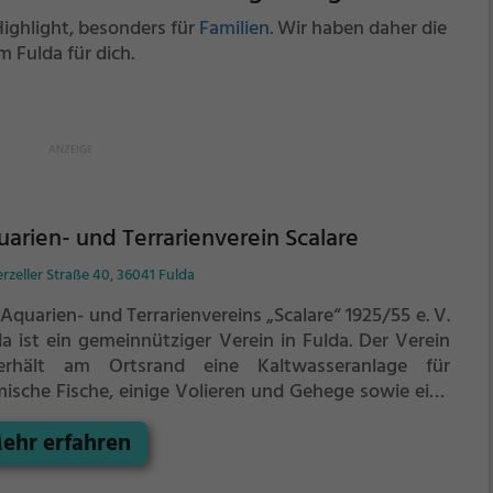
Highlight, besonders für
Familien
. Wir haben daher die
 Fulda für dich.
arien- und Terrarienverein Scalare
zeller Straße 40, 36041 Fulda
Aquarien- und Terrarienvereins „Scalare“ 1925/55 e. V.
da ist ein gemeinnütziger Verein in Fulda. Der Verein
erhält am Ortsrand eine Kaltwasseranlage für
mische Fische, einige Volieren und Gehege sowie eine
erausstellung mit Aquarien und Terrarien.
ehr erfahren