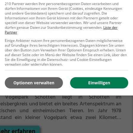
Stecheller im Ehrengrundtal. Er befindet sich auf etwa
210 Partner werden Ihre personenbezogenen Daten verarbeiten und
dürfen Informationen von Ihrem Gerät (Cookies, eindeutige Kennungen
 m ü. NHN, wurde im Juli 1972 eröffnet und zählt zu
und andere Gerätedaten) speichern und darauf zugreifen. Die
ehr erfahren
 natürlichsten Wildparks in Deutschland. Die Anlage
Informationen von Ihrem Gerät können mit den Partnern geteilt oder
 eingebettet in einen Nadel- und Mischwald und wird
speziell von dieser Website verwendet werden. Wir und unsere Partner
dürfen genaue Daten zur Standortbestimmung verwenden.
Liste der
rlich von etwa 60.000 Personen besucht. Der Tierpark
Partner
ht sich im tief eingeschnittenen Ehrengrund etwa
Einige Anbieter nutzen Ihre personenbezogenen Daten möglicherweise
en Kilometer nach Südosten hin und ist über einen
auf Grundlage ihres berechtigten Interesses. Dagegen können Sie unten
inen und großen Rundweg begehbar. Das Tal steigt bis
über den Button zum Verwalten Ihrer Optionen Einspruch erheben. Unten
auf dieser Seite oder im Menü der Website finden Sie einen Link, über den
 Parkende auf etwa 600 Meter über Normalnull an
Sie die Einwilligung in die Datenschutz- und Cookie-Einstellungen
 ist vom Simmelsberg (843 Meter über Normalnull),
verwalten oder widerrufen können.
meldunkberg (888 Meter über Normalnull), von der
gelpark Schotten
en Hölle (894 Meter über Normalnull) und dem
Optionen verwalten
Einwilligen
selstein (800 Meter über Normalnull) eingerahmt.
lsbergstraße 212, 63679 Schotten
 Vogelpark Schotten liegt in Schotten im
elsbergkreis und bietet ein breites Artenspektrum an
tischen und einheimischen Tieren.
Im Jahr 1978
stand ein kleiner Vogelpark etwa zwei Kilometer
lich von Schotten am Ufer der Nidda. Daraus
ehr erfahren
wickelte sich ein kleiner Zoo mit Vögeln, Säugetieren