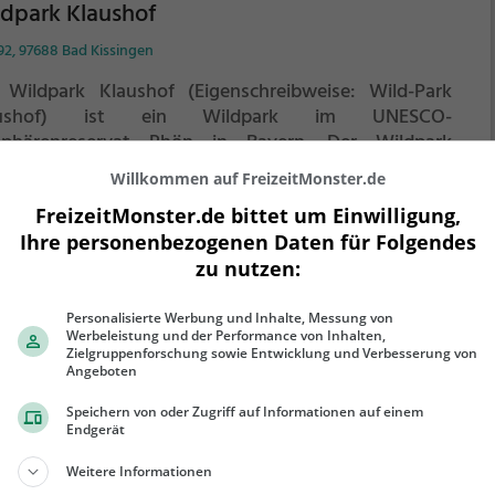
dpark Klaushof
92, 97688 Bad Kissingen
 Wildpark Klaushof (Eigenschreibweise: Wild-Park
aushof) ist ein Wildpark im UNESCO-
sphärenreservat Rhön in Bayern.
Der Wildpark
ushof liegt etwa vier Kilometer nordwestlich von Bad
Willkommen auf FreizeitMonster.de
singen an der alten Straße Bad Kissingen–
FreizeitMonster.de bittet um Einwilligung,
ehr erfahren
penrother Höhe in etwa 330 Meter über NN.
Ihre personenbezogenen Daten für Folgendes
zu nutzen:
Personalisierte Werbung und Inhalte, Messung von
Werbeleistung und der Performance von Inhalten,
dpark Gersfeld
Zielgruppenforschung sowie Entwicklung und Verbesserung von
Angeboten
roder Pfad, 36129 Gersfeld
Speichern von oder Zugriff auf Informationen auf einem
 Wildpark Gersfeld (auch Hochwildschutzpark
Endgerät
engrund genannt) ist ein Wildpark in der hessischen
Weitere Informationen
n, etwa einen Kilometer südöstlich von Gersfeld an