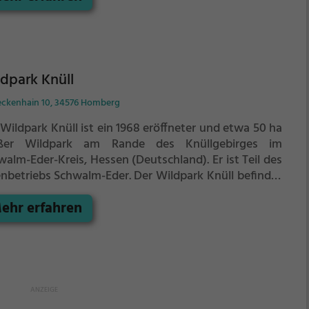
Reptilien aus aller Welt.
dpark Knüll
eckenhain 10, 34576 Homberg
Wildpark Knüll ist ein 1968 eröffneter und etwa 50 ha
ßer Wildpark am Rande des Knüllgebirges im
alm-Eder-Kreis, Hessen (Deutschland). Er ist Teil des
enbetriebs Schwalm-Eder.
Der Wildpark Knüll befindet
h in Nordhessen an den Nordausläufern des
ehr erfahren
llgebirges am Tal des Rinnebachs. Er liegt auf dem
iet der Stadt Homberg (Efze) oberhalb des Stadtteils
emann. Das nördliche Zentrum des Areals bildet der
aldete Streuflingskopf (ca. 413 m ü. NHN), auf dem
h ein hölzerner Aussichtsturm steht. Der Wildpark
gt unweit der Bundesautobahn 7.