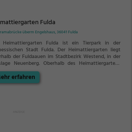
mattiergarten Fulda
ramabrücke überm Engelshaus, 36041 Fulda
 Heimattiergarten Fulda ist ein Tierpark in der
hessischen Stadt Fulda.
Der Heimattiergarten liegt
rhalb der Fuldaauen im Stadtbezirk Westend, in der
slage Neuenberg. Oberhalb des Heimattiergartens
inden sich der Stadtteil Sickels und der Stadtbezirk
ehr erfahren
rie.