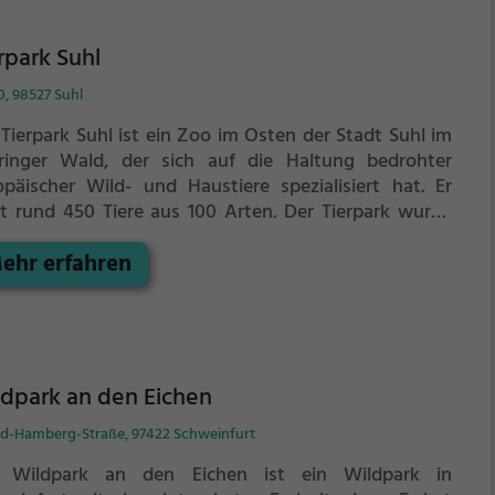
rpark Suhl
0, 98527 Suhl
 Tierpark Suhl ist ein Zoo im Osten der Stadt Suhl im
ringer Wald, der sich auf die Haltung bedrohter
opäischer Wild- und Haustiere spezialisiert hat. Er
gt rund 450 Tiere aus 100 Arten.
Der Tierpark wurde
7. Oktober 1969 eröffnet und beschränkte sich
ehr erfahren
prünglich auf die Haltung heimischer Tierarten. Seit
 1990er Jahren wurden Anlagen im Sinne einer
gerechten Tierhaltung erweitert oder umgewidmet.
e Steigerung der Attraktivität des Parks gelang mit
r Anschaffung exotischer Tiere, die als
ucherlieblinge gelten: 2009 entstand eine begehbare
dpark an den Eichen
i-Voliere anstelle der aufgegebenen Bärenhaltung und
ld-Hamberg-Straße, 97422 Schweinfurt
0 wurde eine Anlage für Erdmännchen eröffnet. Das
shaltssicherungskonzept der Stadt Suhl bis 2023
 Wildpark an den Eichen ist ein Wildpark in
ht Einsparungen bei der künftigen finanziellen