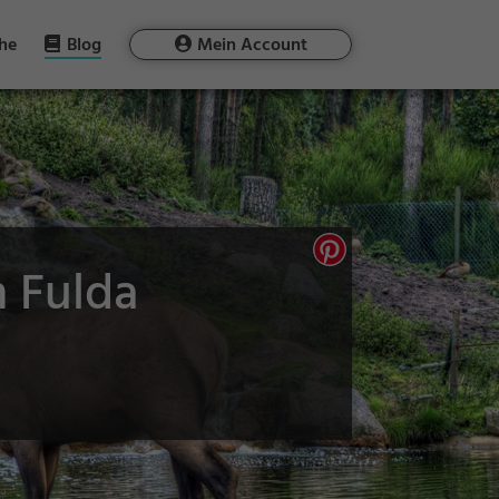
he
Blog
Mein Account
m Fulda