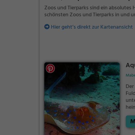
Zoos und Tierparks sind ein absolutes 
schönsten Zoos und Tierparks in und um
Hier geht’s direkt zur Kartenansicht
Aqu
Maber
Der 
Ful
unt
hei
Dau
M