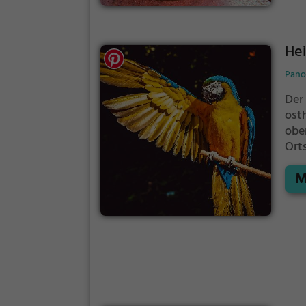
Hei
Pano
Der
ost
obe
Ort
bef
M
Gale