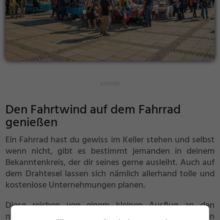
Den Fahrtwind auf dem Fahrrad
genießen
Ein Fahrrad hast du gewiss im Keller stehen und selbst
wenn nicht, gibt es bestimmt jemanden in deinem
Bekanntenkreis, der dir seines gerne ausleiht. Auch auf
dem Drahtesel lassen sich nämlich allerhand tolle und
kostenlose Unternehmungen planen.
Diese reichen von einem kleinen Ausflug an den
nahegelegenen
Badesee
bis hin zu einer längeren