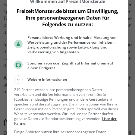
Willkommen auf FreizeitMonster.de
Fahrradtour über mehrere Tage. Diese Form der
sportlichen Betätigung verspricht selbst an heißen
FreizeitMonster.de bittet um Einwilligung,
Ihre personenbezogenen Daten für
Tagen angenehmen Fahrtwind und ist daher eine
Folgendes zu nutzen:
perfekte Freizeitbeschäftigung für alle, die Geld sparen
und aktiv sein wollen.
Personalisierte Werbung und Inhalte, Messung von
Werbeleistung und der Performance von Inhalten,
In Deutschland gibt es eine
Vielzahl an Radwegen
, die
Zielgruppenforschung sowie Entwicklung und
dich über hunderte Kilometer durch die schönsten
Verbesserung von Angeboten
Landschaften der Bundesländer führen, sodass auch
Speichern von oder Zugriff auf Informationen auf
dieses Hobby gewiss nicht so schnell langweilig wird.
einem Endgerät
Auch hierbei kannst du natürlich je nach Wunsch
Weitere Informationen
alleine unterwegs sein, mit Freunden, mit der Familie,
210 Partner werden Ihre personenbezogenen Daten
mit Kindern oder sogar dem Hund.
verarbeiten und dürfen Informationen von Ihrem Gerät
(Cookies, eindeutige Kennungen und andere Gerätedaten)
speichern und darauf zugreifen. Die Informationen von Ihrem
Gerät können mit den Partnern geteilt oder speziell von dieser
Website verwendet werden. Wir und unsere Partner dürfen
genaue Daten zur Standortbestimmung verwenden.
Liste der
(Wild-)Campen – wo es erlaubt ist
Partner
Das Wildcamping ist für viele Menschen der Inbegriff
Einige Anbieter nutzen Ihre personenbezogenen Daten