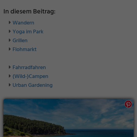
In diesem Beitrag:
Wandern
Yoga im Park
Grillen
Flohmarkt
Fahrradfahren
(Wild-)Campen
Urban Gardening