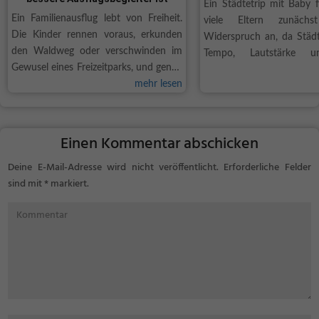
Ein Städtetrip mit Baby f
Ein Familienausflug lebt von Freiheit.
viele Eltern zunäch
Die Kinder rennen voraus, erkunden
Widerspruch an, da Städt
den Waldweg oder verschwinden im
Tempo, Lautstärke u
Gewusel eines Freizeitparks, und genau
Tagesprogrammen verbun
so soll es auch sein. Trotzdem schwingt
mehr lesen
Gleichzeitig eröffnen urba
bei vielen Eltern eine leise Sorge mit,
Möglichkeiten, die mit Ba
sobald der Nachwuchs außer
funktionieren als...
Sichtweite ist....
Einen Kommentar abschicken
Deine E-Mail-Adresse wird nicht veröffentlicht.
Erforderliche Felder
sind mit
*
markiert.