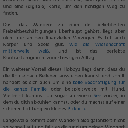
kostenlos. Alles, was du brauchst, sind gute Schuhe
und eine (digitale) Karte, um den richtigen Weg zu
finden.
Dass das Wandern zu einer der beliebtesten
Freizeitbeschäftigungen überhaupt gehört, liegt aber
nicht nur an den finanziellen Vorzügen. Es tut auch
Körper und Seele gut,
wie die Wissenschaft
mittlerweile weiß
, und ist das perfekte
Kontrastprogramm zum stressigen Alltag.
Ein weiterer Vorteil dieses Hobbys liegt darin, dass du
die Route nach Belieben aussuchen kannst und somit
handelt es sich auch um eine
tolle Beschäftigung für
die ganze Familie
oder beispielsweise mit Hund.
Vielleicht kommst du sogar an einem
See
vorbei, in
dem du dich abkühlen kannst, oder du machst auf einer
schönen Lichtung ein kleines
Picknick
.
Langeweile kommt beim Wandern also garantiert nicht
so schnell auf und falls es dir rund um deinen Wohnort