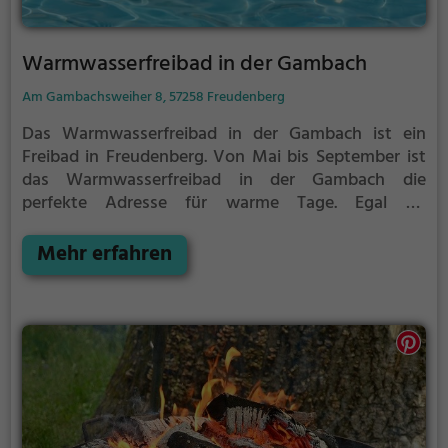
Warmwasserfreibad in der Gambach
Am Gambachsweiher 8, 57258 Freudenberg
Das Warmwasserfreibad in der Gambach ist ein
Freibad in Freudenberg.
Von Mai bis September ist
das Warmwasserfreibad in der Gambach die
perfekte Adresse für warme Tage. Egal ob
Familienausflug, Kindergeburtstag oder ganz
einfach mit Freunden - im Warmwasserfreibad in der
Mehr erfahren
Gambach kommt jeder auf seine Kosten. Bei gutem
Wetter kann die Freibadsaison im
Warmwasserfreibad in der Gambach auch verlängert
werden. Informationen hierzu findest du auf der
Website.