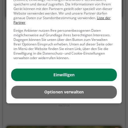
speichern und darauf zugreifen. Die Informationen von Ihrem
Gerät können mit den Partnern geteilt oder speziell von dieser
Website verwendet werden. Wir und unsere Partner dürfen
genaue Daten zur Standortbestimmung verwenden.
Liste der
Partner
Lehrpfad Wenden
Einige Anbieter nutzen Ihre personenbezogenen Daten
möglicherweise auf Grundlage ihres berechtigten Interesses.
In der Nähe von Wenden, 57482 Wenden
Dagegen können Sie unten über den Button zum Verwalten
Ihrer Optionen Einspruch erheben. Unten auf dieser Seite oder
Der Lehrpfad Wenden ist ein Naturlehrpfad in
im Menü der Website finden Sie einen Link, über den Sie die
Einwilligung in die Datenschutz- und Cookie-Einstellungen
Wenden.
Neben einem schönen Spaziergang an der
verwalten oder widerrufen können.
frischen Luft bekommst du hier auch die
Gelegenheit, mehr über die Natur und ihre
Artenvielfalt zu lernen.
Der Lehrpfad Wenden ist ein
Einwilligen
tolles Ausflugsziel mit Kinder, um ihnen die Natur
Mehr erfahren
und Pflanzenwelt näherzubringen.
Optionen verwalten