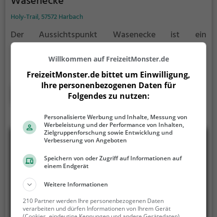
Wasenecke
Holy-Trail, 57572 Harbach
Der Aussichtspunkt Wasenecke ist ein
Aussichtspunkt in Harbach.
Von dem
Aussichtspunkt hast du einen großartigen Ausblick
Willkommen auf FreizeitMonster.de
auf Harbach und die Umgebung.
Im Sommer ist der
FreizeitMonster.de bittet um Einwilligung,
Aussichtspunkt Wasenecke ein schönes Ausflugsziel
Ihre personenbezogenen Daten für
für Familienausflüge, Wanderungen oder zum
Mehr erfahren
Folgendes zu nutzen:
Picknicken und lockt an warmen und sonnigen
Tagen viele Besucher aus der Region an.
Personalisierte Werbung und Inhalte, Messung von
Werbeleistung und der Performance von Inhalten,
Zielgruppenforschung sowie Entwicklung und
Verbesserung von Angeboten
Speichern von oder Zugriff auf Informationen auf
einem Endgerät
Weitere Informationen
210 Partner werden Ihre personenbezogenen Daten
verarbeiten und dürfen Informationen von Ihrem Gerät
(Cookies, eindeutige Kennungen und andere Gerätedaten)