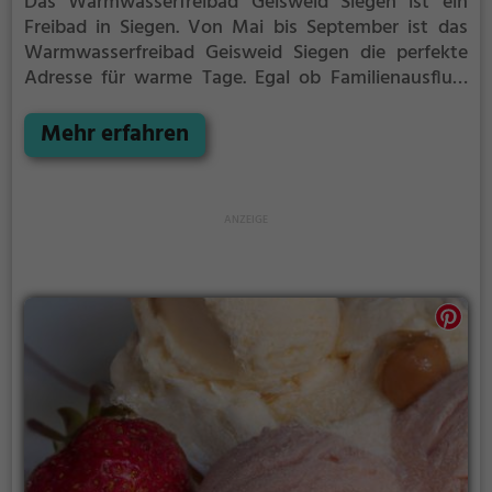
Das Warmwasserfreibad Geisweid Siegen ist ein
Freibad in Siegen.
Von Mai bis September ist das
Warmwasserfreibad Geisweid Siegen die perfekte
Adresse für warme Tage. Egal ob Familienausflug,
Kindergeburtstag oder ganz einfach mit Freunden -
im Warmwasserfreibad Geisweid Siegen kommt
Mehr erfahren
jeder auf seine Kosten. Bei gutem Wetter kann die
Freibadsaison im Warmwasserfreibad Geisweid
Siegen auch verlängert werden. Informationen
hierzu findest du auf der Website.