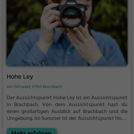
Hohe Ley
Am Höhwald, 57555 Brachbach
Der Aussichtspunkt Hohe Ley ist ein Aussichtspunkt
in Brachbach.
Von dem Aussichtspunkt hast du
einen großartigen Ausblick auf Brachbach und die
Umgebung.
Im Sommer ist der Aussichtspunkt Hohe
Ley ein schönes Ausflugsziel für Familienausflüge,
Wanderungen oder zum Picknicken und lockt an
Mehr erfahren