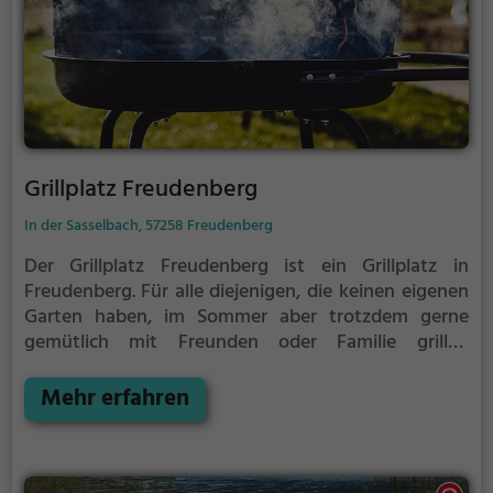
die Kirche von 1652 bis 1898 von beiden
Konfessionen genutzt wurde (Simultaneum).
Grillplatz Freudenberg
In der Sasselbach, 57258 Freudenberg
Der Grillplatz Freudenberg ist ein Grillplatz in
Freudenberg.
Für alle diejenigen, die keinen eigenen
Garten haben, im Sommer aber trotzdem gerne
gemütlich mit Freunden oder Familie grillen
möchten ist der Grillplatz Freudenberg die Lösung.
Gegrillt wird hier mit Holzkohle.
Mehr erfahren