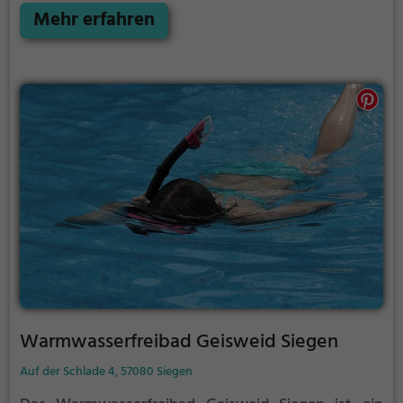
Wanderungen oder zum Picknicken und lockt an
Mehr erfahren
warmen und sonnigen Tagen viele Besucher aus der
Region an.
Warmwasserfreibad Geisweid Siegen
Auf der Schlade 4, 57080 Siegen