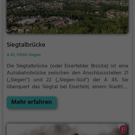
Siegtalbrücke
A 45, 57080 Siegen
Die Siegtalbrücke (oder Eiserfelder Brücke) ist eine
Autobahnbrücke zwischen den Anschlussstellen 21
(„Siegen“) und 22 („Siegen-Süd“) der A 45. Sie
überquert das Siegtal bei Eiserfeld, einem Stadtteil
Siegens. Gebaut wurde die Brücke von 1964 bis 1969
nach einem Entwurf von Hans Wittfoht. Die Brücke
Mehr erfahren
ist nach der 2016 fertiggestellten Talbrücke Nuttlar
die zweithöchste Brücke in Nordrhein-Westfalen.