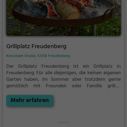
Grillplatz Freudenberg
Kreuztaler Straße, 57258 Freudenberg
Der Grillplatz Freudenberg ist ein Grillplatz in
Freudenberg.
Für alle diejenigen, die keinen eigenen
Garten haben, im Sommer aber trotzdem gerne
gemütlich mit Freunden oder Familie grillen
möchten ist der Grillplatz Freudenberg die Lösung.
Gegrillt wird hier mit Holz.
Mehr erfahren