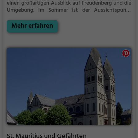
einen großartigen Ausblick auf Freudenberg und die
Umgebung.
Im Sommer ist der Aussichtspunkt
Ischeroth ein schönes Ausflugsziel für
Familienausflüge, Wanderungen oder zum
Mehr erfahren
Picknicken und lockt an warmen und sonnigen
Tagen viele Besucher aus der Region an.
St. Mauritius und Gefährten