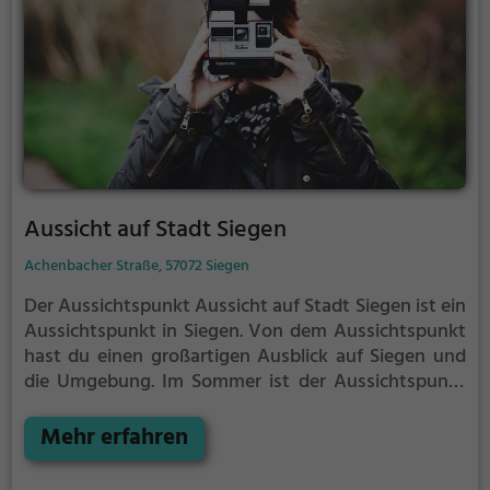
eingerichteten Innenbereich. Ein Besuch im Eiscafé
Casanova ist ein Muss für alle Eisliebhaber und
Genießer in Siegen.
Aussicht auf Stadt Siegen
Achenbacher Straße, 57072 Siegen
Der Aussichtspunkt Aussicht auf Stadt Siegen ist ein
Aussichtspunkt in Siegen.
Von dem Aussichtspunkt
hast du einen großartigen Ausblick auf Siegen und
die Umgebung.
Im Sommer ist der Aussichtspunkt
Aussicht auf Stadt Siegen ein schönes Ausflugsziel
für Familienausflüge, Wanderungen oder zum
Mehr erfahren
Picknicken und lockt an warmen und sonnigen
Tagen viele Besucher aus der Region an.