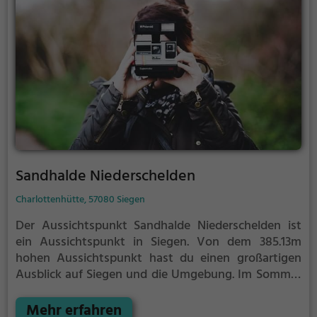
Sandhalde Niederschelden
Charlottenhütte, 57080 Siegen
Der Aussichtspunkt Sandhalde Niederschelden ist
ein Aussichtspunkt in Siegen.
Von dem 385.13m
hohen Aussichtspunkt hast du einen großartigen
Ausblick auf Siegen und die Umgebung.
Im Sommer
ist der Aussichtspunkt Sandhalde Niederschelden
ein schönes Ausflugsziel für Familienausflüge,
Mehr erfahren