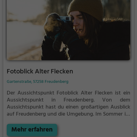
Fotoblick Alter Flecken
Gartenstraße, 57258 Freudenberg
Der Aussichtspunkt Fotoblick Alter Flecken ist ein
Aussichtspunkt in Freudenberg.
Von dem
Aussichtspunkt hast du einen großartigen Ausblick
auf Freudenberg und die Umgebung.
Im Sommer ist
der Aussichtspunkt Fotoblick Alter Flecken ein
schönes Ausflugsziel für Familienausflüge,
Mehr erfahren
Wanderungen oder zum Picknicken und lockt an