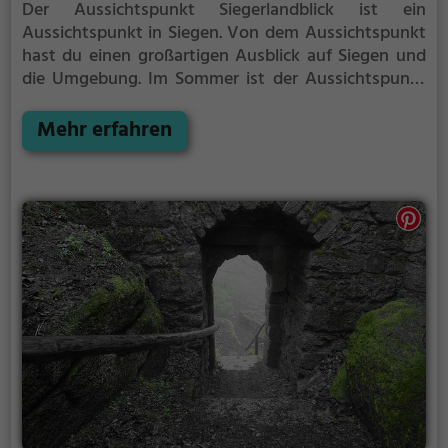
Der Aussichtspunkt Siegerlandblick ist ein
Aussichtspunkt in Siegen.
Von dem Aussichtspunkt
hast du einen großartigen Ausblick auf Siegen und
die Umgebung.
Im Sommer ist der Aussichtspunkt
Siegerlandblick ein schönes Ausflugsziel für
Familienausflüge, Wanderungen oder zum
Mehr erfahren
Picknicken und lockt an warmen und sonnigen
Tagen viele Besucher aus der Region an.