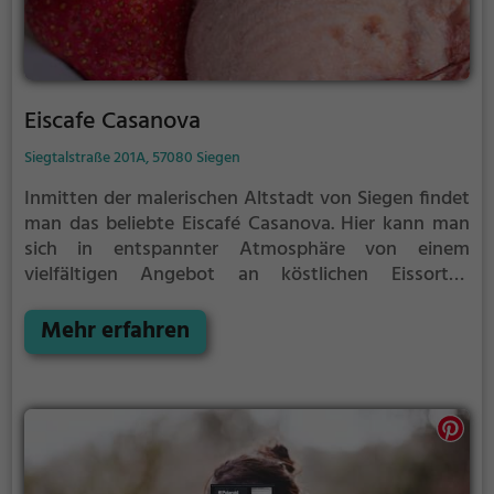
Eiscafe Casanova
Siegtalstraße 201A, 57080 Siegen
Inmitten der malerischen Altstadt von Siegen findet
man das beliebte Eiscafé Casanova. Hier kann man
sich in entspannter Atmosphäre von einem
vielfältigen Angebot an köstlichen Eissorten
verwöhnen lassen. Ob klassische Sorten wie Vanille
und Schokolade oder ausgefallene Kreationen, hier
Mehr erfahren
ist für jeden Geschmack etwas dabei. Doch nicht nur
das Eis überzeugt, auch die Auswahl an
Kaffeespezialitäten und erfrischenden Getränken
lässt keine Wünsche offen. Das gemütliche
Ambiente lädt zum Verweilen und Genießen ein,
egal ob auf der Sonnenterrasse oder im stilvoll