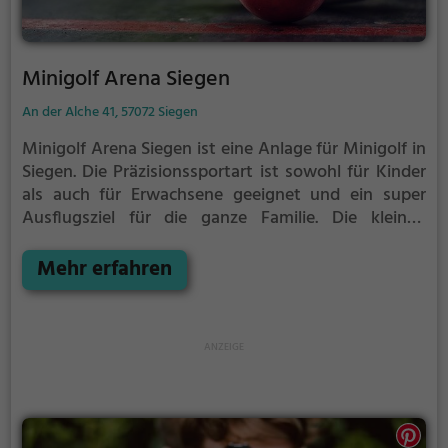
Minigolf Arena Siegen
An der Alche 41, 57072 Siegen
Minigolf Arena Siegen ist eine Anlage für Minigolf in
Siegen.
Die Präzisionssportart ist sowohl für Kinder
als auch für Erwachsene geeignet und ein super
Ausflugsziel für die ganze Familie.
Die kleinen
Bahnen mit tückischen Hindernissen laden zu einem
Geschicklichkeitswettbewerb ein - wer schafft es mit
Mehr erfahren
den wenigsten Schlägen alle Bahnen zu bezwingen?