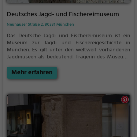
Deutsches Jagd- und Fischereimuseum
Neuhauser Straße 2, 80331 München
Das Deutsche Jagd- und Fischereimuseum ist ein
Museum zur Jagd- und Fischereigeschichte in
München. Es gilt unter den weltweit vorhandenen
Jagdmuseen als bedeutend. Trägerin des Museums
ist die Stiftung Deutsches Jagd- und
Fischereimuseum, eine rechtsfähige öffentliche
Mehr erfahren
Stiftung bürgerlichen Rechts mit Sitz in München.