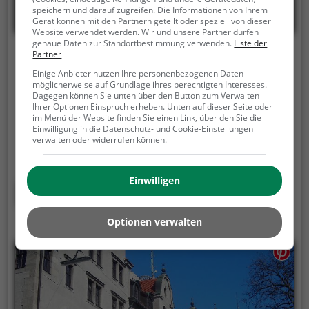
speichern und darauf zugreifen. Die Informationen von Ihrem
Gerät können mit den Partnern geteilt oder speziell von dieser
Website verwendet werden. Wir und unsere Partner dürfen
genaue Daten zur Standortbestimmung verwenden.
Liste der
Partner
Staatliche Graphische Sammlung
Einige Anbieter nutzen Ihre personenbezogenen Daten
Katharina-von-Bora-Straße, 80333 München
möglicherweise auf Grundlage ihres berechtigten Interesses.
Dagegen können Sie unten über den Button zum Verwalten
Die Staatliche Graphische Sammlung München
Ihrer Optionen Einspruch erheben. Unten auf dieser Seite oder
im Menü der Website finden Sie einen Link, über den Sie die
(SGSM) () im Kunstareal München gehört zu den
Einwilligung in die Datenschutz- und Cookie-Einstellungen
wichtigsten Grafik-Sammlungen der Welt und ist
verwalten oder widerrufen können.
neben den Kupferstichkabinetten von Berlin und
Dresden die bedeutendste Einrichtung dieser Art in
Einwilligen
Deutschland. Sie beherbergt einen Bestand von über
Mehr erfahren
400.000 Blatt aller Epochen der Zeichenkunst und
Druckgraphik vom 15. Jahrhundert bis zur Moderne.
Optionen verwalten