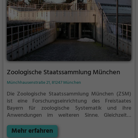
Zoologische Staatssammlung München
Münchhausenstraße 21, 81247 München
Die Zoologische Staatssammlung München (ZSM)
ist eine Forschungseinrichtung des Freistaates
Bayern für zoologische Systematik und ihre
Anwendungen im weiteren Sinne. Gleichzeitig
gehört die Zoologische Staatssammlung zu den
ältesten und traditionsreichsten sowie zu den zehn
Mehr erfahren
bedeutendsten zoologischen