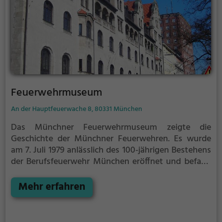
Feuerwehrmuseum
An der Hauptfeuerwache 8, 80331 München
Das Münchner Feuerwehrmuseum zeigte die
Geschichte der Münchner Feuerwehren. Es wurde
am 7. Juli 1979 anlässlich des 100-jährigen Bestehens
der Berufsfeuerwehr München eröffnet und befand
sich nahe dem Sendlinger Tor in der Altstadt
Münchens. Seit dem 1. April 2019 ist das Museum
Mehr erfahren
wegen umfangreicher Umbau- und
Sanierungsmaßnahmen an der Hauptfeuerwache bis
auf Weiteres geschlossen.