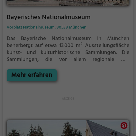
Bayerisches Nationalmuseum
Vorplatz Nationalmuseum, 80538 München
Das Bayerische Nationalmuseum in München
beherbergt auf etwa 13.000 m² Ausstellungsfläche
kunst- und kulturhistorische Sammlungen. Die
Sammlungen, die vor allem regionale wie
europäische Skulpturen und Kunsthandwerk
umfassen, hatten von Beginn an nicht nur einen
Mehr erfahren
Bildungsauftrag an breite Schichten der
Bevölkerung, sondern waren auch zur Ausbildung
der Handwerkerschaft eingerichtet worden. Heute
bieten das Haupt- und das östliche Obergeschoss
einen historischen Rundgang vom frühen Mittelalter
bis zum beginnenden 20. Jahrhundert. Im
Untergeschoss präsentiert sich die volkskundliche
Abteilung mit der berühmten Krippen­sammlung.