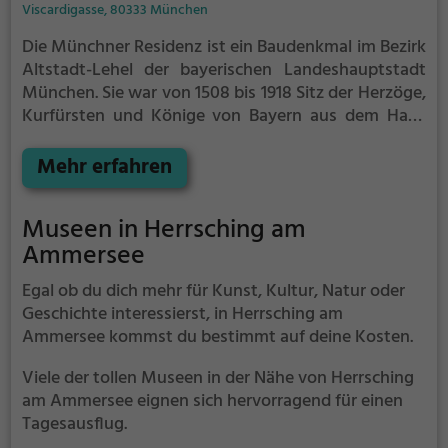
Viscardigasse, 80333 München
Die Münchner Residenz ist ein Baudenkmal im Bezirk
Altstadt-Lehel der bayerischen Landeshauptstadt
München. Sie war von 1508 bis 1918 Sitz der Herzöge,
Kurfürsten und Könige von Bayern aus dem Haus
Wittelsbach. In vier Jahrhunderten wurde sie von
den Architekten Friedrich Sustris, Joseph Effner,
Mehr erfahren
François de Cuvilliés d. Ä. und Leo von Klenze in den
Stilen Renaissance, Barock, Rokoko und Klassizismus
Museen in Herrsching am
von der kleinen Wehrburg zur monumentalen
Ammersee
Vierflügelanlage ausgebaut. Sie besteht aus dem
Festsaalbau an der Hofgartenstraße, dem
Egal ob du dich mehr für Kunst, Kultur, Natur oder
Apothekenbau am Marstallplatz, dem Königsbau am
Geschichte interessierst, in Herrsching am
Max-Joseph-Platz und dem Maximiliansbau an der
Ammersee kommst du bestimmt auf deine Kosten.
Residenzstraße. Neben dem Cuvilliés-Theater und
der Allerheiligen-Hofkirche gehören auch der
Viele der tollen Museen in der Nähe von Herrsching
Hofgarten und der Marstall zum Bauensemble, das
am Ammersee eignen sich hervorragend für einen
im Zweiten Weltkrieg zerstört und danach unter der
Tagesausflug.
Leitung von Otto Meitinger wiederaufgebaut wurde.