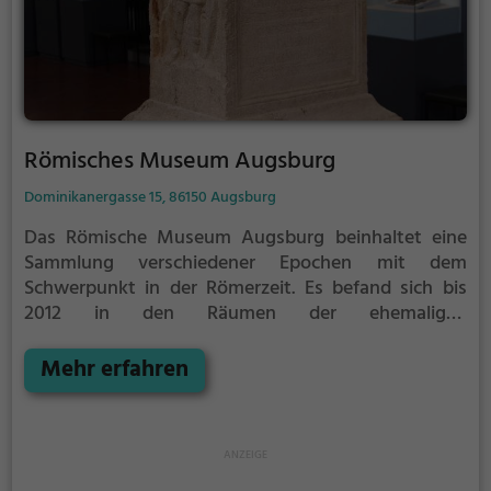
Römisches Museum Augsburg
Dominikanergasse 15, 86150 Augsburg
Das Römische Museum Augsburg beinhaltet eine
Sammlung verschiedener Epochen mit dem
Schwerpunkt in der Römerzeit. Es befand sich bis
2012 in den Räumen der ehemaligen
Dominikanerkirche. Aufgrund statischer Probleme
musste die Ausstellung dort geschlossen werden.
Mehr erfahren
Übergangsweise werden die Exponate seit Mitte
2015 in der Toskanischen Säulenhalle des
Zeughauses präsentiert.