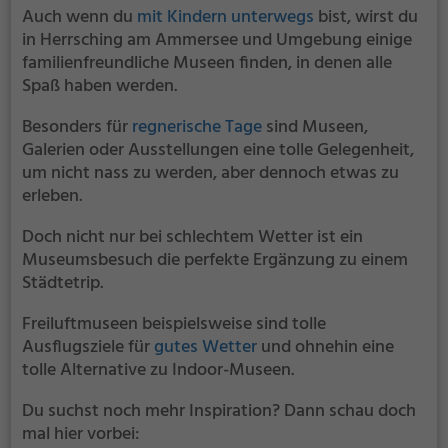
Die Münchner Residenz ist mit mehr als 40.000
Auch wenn du
mit Kindern unterwegs
bist, wirst du
Quadratmetern Grundfläche das größte
in Herrsching am Ammersee und Umgebung einige
Stadtschloss Deutschlands und mit mehr als 150
familienfreundliche Museen finden, in denen alle
Schauräumen eines der bedeutendsten
Spaß haben werden.
Schlossmuseen Europas.
Besonders für
regnerische Tage
sind Museen,
Galerien oder Ausstellungen eine tolle Gelegenheit,
um nicht nass zu werden, aber dennoch etwas zu
erleben.
Doch nicht nur bei schlechtem Wetter ist ein
Museumsbesuch die perfekte Ergänzung zu einem
Städtetrip.
Freiluftmuseen beispielsweise sind tolle
Ausflugsziele für
gutes Wetter
und ohnehin eine
tolle Alternative zu Indoor-Museen.
Du suchst noch mehr Inspiration? Dann schau doch
mal hier vorbei: