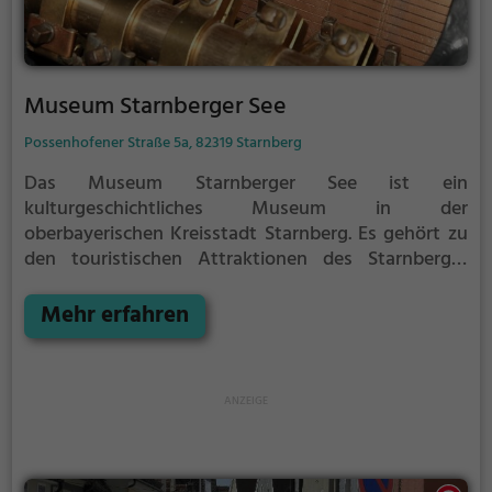
Museum Starnberger See
Possenhofener Straße 5a, 82319 Starnberg
Das Museum Starnberger See ist ein
kulturgeschichtliches Museum in der
oberbayerischen Kreisstadt Starnberg. Es gehört zu
den touristischen Attraktionen des Starnberger
Fünfseenlandes. Anhand herausragender Exponate
erzählt es von der vielfältigen Nutzung des
Mehr erfahren
Starnberger Sees im Laufe der Jahrhunderte. Von
den höfischen Festen des bayerischen
Herrscherhauses, in deren Mittelpunkt das
Prachtschiff Bucentaur (Baujahr 1662) stand, über
die Kolonisierung der Region durch Münchner
Bürger bis hin zum einfachen Leben der Fischer und
Bauern bildet das Museum die gesamte