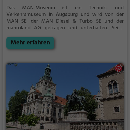
Das MAN-Museum ist ein Technik- und
Verkehrsmuseum in Augsburg und wird von der
MAN SE, der MAN Diesel & Turbo SE und der
manroland AG getragen und unterhalten. Seine
1.800 m² große Ausstellung widmet sich vor allem
der Geschichte und den technischen Entwicklungen
Mehr erfahren
der Unternehmensgruppe, die hier 1840 ihren
Ursprung nahm.