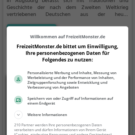
in Augsburg befasst sich mit Traditionen und
Geschichte der nach dem Zweiten Weltkrieg
vertriebenen Deutschen aus der heute
tschechischen Stadt Nejdek (deutsch Neudek).
Nachdem der damals noch selbstständige Markt
Mehr erfahren
Göggingen 1954 die Patenschaft für alle aus der
Willkommen auf FreizeitMonster.de
Stadt und dem Landkreis Neudek vertriebenen
FreizeitMonster.de bittet um Einwilligung,
Deutschen übernommen hatte, gründeten diese
Ihre personenbezogenen Daten für
noch im selben Jahr eine heimatkundliche
Folgendes zu nutzen:
Sammlung, die in der ehemaligen Jahn-Schule
untergebracht wurde.
Personalisierte Werbung und Inhalte, Messung von
Werbeleistung und der Performance von Inhalten,
Zielgruppenforschung sowie Entwicklung und
Verbesserung von Angeboten
Speichern von oder Zugriff auf Informationen auf
einem Endgerät
Weitere Informationen
210 Partner werden Ihre personenbezogenen Daten
verarbeiten und dürfen Informationen von Ihrem Gerät
(Cookies, eindeutige Kennungen und andere Gerätedaten)