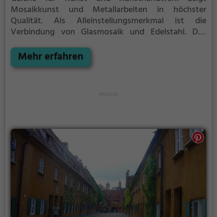
Mosaikkunst und Metallarbeiten in höchster
Qualität. Als Alleinstellungsmerkmal ist die
Verbindung von Glasmosaik und Edelstahl. Des
Weiteren Malerei, Kollagen, Linoldrucke, Aquarelle
und Skulpturen von I.M. Orecher und wechselnden
Mehr erfahren
Gastausstellern. Möglichkeit der Besichtigung der
Werkstätten von Kunstschmiedemeister Berndt
Schweizer und der Künstlerin Irene Magdalena
Orecher (Mosaik).