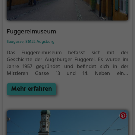
Fuggereimuseum
Saugasse, 86152 Augsburg
Das Fuggereimuseum befasst sich mit der
Geschichte der Augsburger Fuggerei. Es wurde im
Jahre 1957 gegründet und befindet sich in der
Mittleren Gasse 13 und 14. Neben einer
Dauerausstellung beherbergt es eine historische
Museumswohnung, die das Leben und Wohnen in
Mehr erfahren
der Fuggerei zur Zeit des frühen 19. Jahrhunderts
zeigt sowie eine moderne Schauwohnung. Dem
Museum angeschlossen ist seit 2008 auch ein
Weltkriegsbunker.