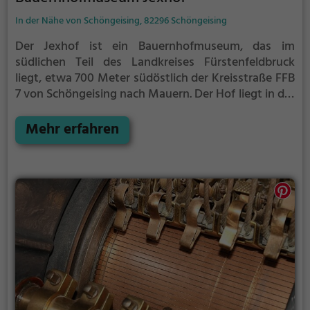
In der Nähe von Schöngeising, 82296 Schöngeising
Der Jexhof ist ein Bauernhofmuseum, das im
südlichen Teil des Landkreises Fürstenfeldbruck
liegt, etwa 700 Meter südöstlich der Kreisstraße FFB
7 von Schöngeising nach Mauern. Der Hof liegt in der
Einöde Jexhof der Gemeinde Schöngeising in einer
Geländemulde an den westlichen Ausläufern des
Mehr erfahren
Naturschutzgebietes Wildmoos. Das Museum
gehört zum Museumsverbund Landpartie – Museen
rund um München. Träger des Museums ist der
Landkreis Fürstenfeldbruck. Partner ist der
Förderverein Jexhof e.V.