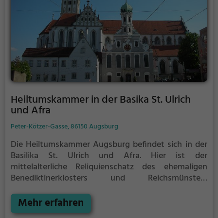
Heiltumskammer in der Basika St. Ulrich
und Afra
Peter-Kötzer-Gasse, 86150 Augsburg
Die Heiltumskammer Augsburg befindet sich in der
Basilika St. Ulrich und Afra. Hier ist der
mittelalterliche Reliquienschatz des ehemaligen
Benediktinerklosters und Reichsmünsters
gesammelt. Die Heiltumskammer wurde aus Anlass
des Afra-Jubiläumsjahres 2004 am 23. April in der
Mehr erfahren
ehemaligen Gregorkapelle (aus dem Jahr 1480) des