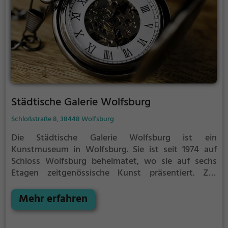
Städtische Galerie Wolfsburg
Schloßstraße 8, 38448 Wolfsburg
Die Städtische Galerie Wolfsburg ist ein
Kunstmuseum in Wolfsburg. Sie ist seit 1974 auf
Schloss Wolfsburg beheimatet, wo sie auf sechs
Etagen zeitgenössische Kunst präsentiert. Zur
Galerie gehört eine Fachbibliothek zur Kunst des 20.
und 21. Jahrhunderts, eine Druckwerkstatt im
Mehr erfahren
Nordflügel des Schlosses und eine
„Bürgerwerkstatt“ mit einer Malschule in den