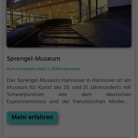
Sprengel-Museum
Kurt-Schwitters-Platz 1, 30169 Hannover
Das Sprengel Museum Hannover in Hannover ist ein
Museum für Kunst des 20. und 21. Jahrhunderts mit
Schwerpunkten wie dem deutschen
Expressionismus und der französischen Moderne.
Das Museum liegt in unmittelbarer Nähe zum
Nordufer des Maschsees.
Mehr erfahren