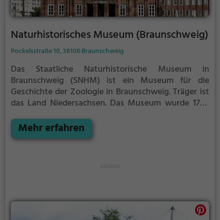
Naturhistorisches Museum (Braunschweig)
Pockelsstraße 10, 38106 Braunschweig
Das Staatliche Naturhistorische Museum in
Braunschweig (SNHM) ist ein Museum für die
Geschichte der Zoologie in Braunschweig. Träger ist
das Land Niedersachsen.
Das Museum wurde 1754
als Herzogliches Kunst- und Naturalienkabinett
eröffnet. Der Bestand umfasst wissenschaftliche
Mehr erfahren
Sammlungen und Schausammlungen, wobei die
wissenschaftliche Studiensammlung einen
wesentlich größeren Umfang besitzt als der
öffentlich zugängliche Teil der Dauerausstellung. Die
Studiensammlung umfasst 3.000 Säugetiere, 50.000
Vögel, 10.300 Vogeleier, 4.000 Schädel und Skelette,
500 Geweihe und Gehörne, 1.000 Fische, Amphibien
und Reptilien sowie 80.000 Schmetterlinge, 85.000