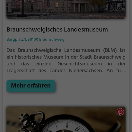
Braunschweigisches Landesmuseum
Burgplatz 1, 38100 Braunschweig
Das Braunschweigische Landesmuseum (BLM) ist
ein historisches Museum in der Stadt Braunschweig
und das einzige Geschichtsmuseum in der
Trägerschaft des Landes Niedersachsen. An fünf
Standorten präsentiert das Braunschweigische
Landesmuseum lebendige Geschichte von vor
Mehr erfahren
50.000 Jahren bis heute: Das Vieweg-Haus am
Burgplatz (voraussichtlich bis 2027
sanierungsbedingt geschlossen), das Museum
Hinter Ägidien sowie das Familienmuseum in St.
Ulrici-Brüdern in Braunschweig, die Kanzlei
Wolfenbüttel und das Bauernhausmuseum Bortfeld.