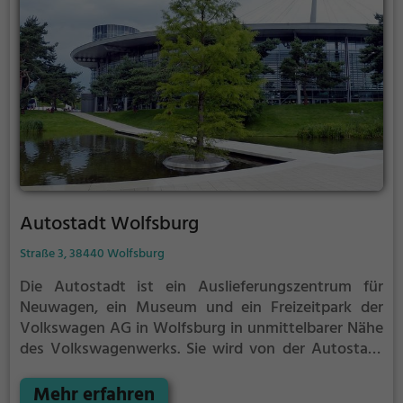
Käfer, 100.000 Muscheln und Schnecken, 5.000
Präparate aus dem Bereich der Paläontologie und
vieles mehr.
Autostadt Wolfsburg
Straße 3, 38440 Wolfsburg
Die Autostadt ist ein Auslieferungszentrum für
Neuwagen, ein Museum und ein Freizeitpark der
Volkswagen AG in Wolfsburg in unmittelbarer Nähe
des Volkswagenwerks. Sie wird von der Autostadt
GmbH betrieben.
Die Autostadt liegt direkt am
Mittellandkanal zwischen der Wolfsburger
Mehr erfahren