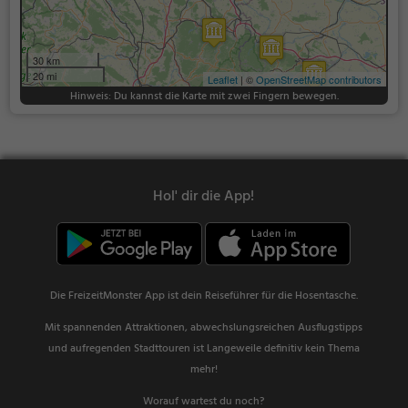
30 km
20 mi
Leaflet
| ©
OpenStreetMap contributors
Hinweis: Du kannst die Karte mit zwei Fingern bewegen.
Hol' dir die App!
Die FreizeitMonster App ist dein Reiseführer für die Hosentasche.
Mit spannenden Attraktionen, abwechslungsreichen Ausflugstipps
und aufregenden Stadttouren ist Langeweile definitiv kein Thema
mehr!
Worauf wartest du noch?