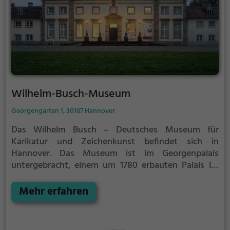
Wilhelm-Busch-Museum
Georgengarten 1, 30167 Hannover
Das Wilhelm Busch – Deutsches Museum für
Karikatur und Zeichenkunst befindet sich in
Hannover. Das Museum ist im Georgenpalais
untergebracht, einem um 1780 erbauten Palais im
Georgengarten. Trägerin des Museums ist die
Wilhelm-Busch-Gesellschaft.
Mehr erfahren