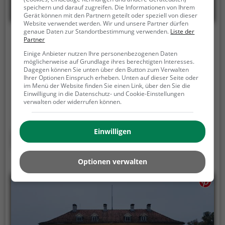
speichern und darauf zugreifen. Die Informationen von Ihrem
Gerät können mit den Partnern geteilt oder speziell von dieser
Website verwendet werden. Wir und unsere Partner dürfen
genaue Daten zur Standortbestimmung verwenden.
Liste der
VISTORY ERLEBNIS­MUSEUM - 8D KINO
Partner
Einige Anbieter nutzen Ihre personenbezogenen Daten
Hoher Weg 5, 38640 Goslar
möglicherweise auf Grundlage ihres berechtigten Interesses.
Dagegen können Sie unten über den Button zum Verwalten
Feuer, Wasser, Wind, Nebel, Schnee in einem Full-
Ihrer Optionen Einspruch erheben. Unten auf dieser Seite oder
im Menü der Website finden Sie einen Link, über den Sie die
Motion-Sessel hautnah erleben!
Unser Ziel ist es
Einwilligung in die Datenschutz- und Cookie-Einstellungen
nicht, euch einfach ein Kapitel aus einem
verwalten oder widerrufen können.
Geschichtsbuch vorzulesen…
Nein – wir möchten
lieber eine Epoche kaiserlichen Ausmaßes
Einwilligen
gemeinsam mit euch real erleben.
Mehr erfahren
Optionen verwalten