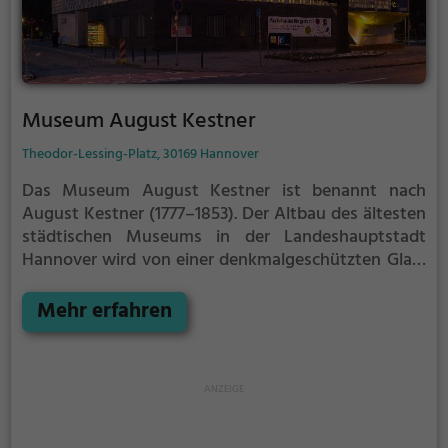
Museum August Kestner
Theodor-Lessing-Platz, 30169 Hannover
Das Museum August Kestner ist benannt nach
August Kestner (1777–1853). Der Altbau des ältesten
städtischen Museums in der Landeshauptstadt
Hannover wird von einer denkmalgeschützten Glas-
Beton-Fassade von 1961 umschlossen. Im Inneren
finden sich noch Teile des Treppenhauses und der
Mehr erfahren
Seitenflügel und fast die gesamte Eingangsfassade
des ursprünglichen ersten Museumsgebäudes von
1889.