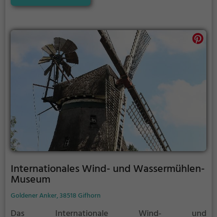
Innenstadt und dem Volkswagenwerk. Die Gebäude
und das 28 Hektar große Freigelände präsentieren
zeitgenössische Architektur und
Landschaftsarchitektur. Flächenmäßig gehört die
Autostadt zu den größeren deutschen Freizeitparks.
Der Zutritt ist kostenpflichtig, ab 18 Uhr, wenn die
Pavillons schließen, ist der Eintritt kostenlos
(außerhalb der Eventzeiten).
Internationales Wind- und Wassermühlen-
Museum
Goldener Anker, 38518 Gifhorn
Das Internationale Wind- und