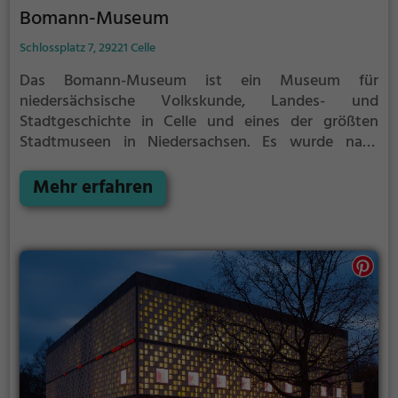
Bomann-Museum
Schlossplatz 7, 29221 Celle
Das Bomann-Museum ist ein Museum für
niedersächsische Volkskunde, Landes- und
Stadtgeschichte in Celle und eines der größten
Stadtmuseen in Niedersachsen. Es wurde nach
seinem Gründer und ersten Museumsdirektor
Wilhelm Bomann benannt.
Das Bomann-Museum
Mehr erfahren
wurde 1892 als „Vaterländisches Museum“
gegründet und befand sich zunächst in der
Bergstraße.