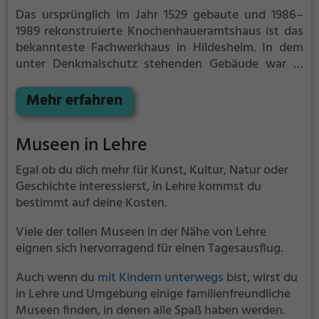
Das ursprünglich im Jahr 1529 gebaute und 1986–
1989 rekonstruierte Knochenhaueramtshaus ist das
bekannteste Fachwerkhaus in Hildesheim. In dem
unter Denkmalschutz stehenden Gebäude war in
den Obergeschossen bis 2022 das Hildesheimer
Stadtmuseum untergebracht, im Erdgeschoss
Mehr erfahren
befindet sich ein Restaurant.
Museen in Lehre
Egal ob du dich mehr für Kunst, Kultur, Natur oder
Geschichte interessierst, in Lehre kommst du
bestimmt auf deine Kosten.
Viele der tollen Museen in der Nähe von Lehre
eignen sich hervorragend für einen Tagesausflug.
Auch wenn du
mit Kindern unterwegs
bist, wirst du
in Lehre und Umgebung einige familienfreundliche
Museen finden, in denen alle Spaß haben werden.