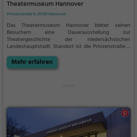
Theatermuseum Hannover
Prinzenstraße 9, 30159 Hannover
Das Theatermuseum Hannover bietet seinen
Besuchern eine Dauerausstellung zur
Theatergeschichte der niedersächsischen
Landeshauptstadt. Standort ist die Prinzenstraße 9
in Hannover, der Zugang erfolgt durch die
Eingangshalle des Schauspielhauses.
Mehr erfahren