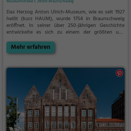
Museumstraße 1, 38100 Braunschweig
Das Herzog Anton Ulrich-Museum, wie es seit 1927
heißt (kurz HAUM), wurde 1754 in Braunschweig
eröffnet. In seiner über 250-jährigen Geschichte
entwickelte es sich zu einem der größten und
bedeutendsten Kunstmuseen Deutschlands und
einem der wichtigsten Museen alter Kunst der
Mehr erfahren
Bundesrepublik Deutschland. Benannt ist es nach
seinem Gründer, Anton Ulrich, Herzog von
Braunschweig-Wolfenbüttel (1633–1714). Es zeigt
etwa 4.000 Kunstwerke aus 3.000 Jahren
Kunstgeschichte.