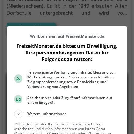
(Niedersachsen). Es ist in der 1849 erbauten Alten
Dorfschule untergebracht und wird vom
Heimatverein Nienhagen betrieben.
Neben
Ausstellungen zur Schule, einer Waschküche, einer
Mehr erfahren
Webstube und von Textilien sowie einer Küche wird
Willkommen auf FreizeitMonster.de
in einem Raum die Geschichte der Erdölförderung in
FreizeitMonster.de bittet um Einwilligung,
Nienhagen behandelt. Neben einem Dorfmodell
Ihre personenbezogenen Daten für
Nienhagens und seines Ölfeldes um 1938 sind
Folgendes zu nutzen:
Bücher, Bilder, Fotos und Gerätschaften zum Thema
ausgestellt. Im Ort ist ein alter Erdölförderturm von
Personalisierte Werbung und Inhalte, Messung von
1935 zu besichtigen, der ebenfalls vom Heimatverein
Werbeleistung und der Performance von Inhalten,
betreut wird.
Zielgruppenforschung sowie Entwicklung und
Verbesserung von Angeboten
Speichern von oder Zugriff auf Informationen auf
einem Endgerät
Weitere Informationen
210 Partner werden Ihre personenbezogenen Daten
verarbeiten und dürfen Informationen von Ihrem Gerät
(Cookies, eindeutige Kennungen und andere Gerätedaten)