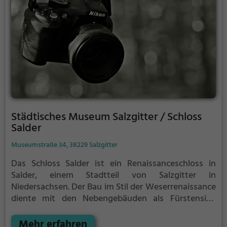
Spürsinn, Mathe“. Wechselnde Sonderausstellungen
ergänzen die Themen. Neben der großen
Ausstellung bietet das phaeno auch Workshops und
Fortbildungen für Schulkinder, Erzieherinnen und
Erzieher und Lehrkräfte an. Die Schülerinnen und
Schüler lösen Rätsel, führen Experimente durch oder
bearbeiten konstruktive Aufgaben und werden
dabei von zwei Mitarbeitern begleitet.
Städtisches Museum Salzgitter / Schloss
Salder
Museumstraße 34, 38229 Salzgitter
Das Schloss Salder ist ein Renaissanceschloss in
Salder, einem Stadtteil von Salzgitter in
Niedersachsen. Der Bau im Stil der Weserrenaissance
diente mit den Nebengebäuden als Fürstensitz,
landwirtschaftliche Domäne und heute als Museum
der Stadt Salzgitter.
Mehr erfahren