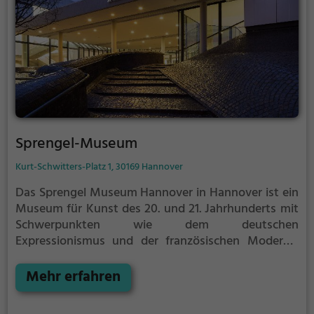
Sprengel-Museum
Kurt-Schwitters-Platz 1, 30169 Hannover
Das Sprengel Museum Hannover in Hannover ist ein
Museum für Kunst des 20. und 21. Jahrhunderts mit
Schwerpunkten wie dem deutschen
Expressionismus und der französischen Moderne.
Das Museum liegt in unmittelbarer Nähe zum
Nordufer des Maschsees.
Mehr erfahren