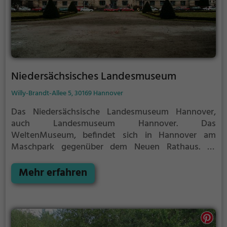
die Arbeit des Museums finanziell und ideell.
Niedersächsisches Landesmuseum
Willy-Brandt-Allee 5, 30169 Hannover
Das Niedersächsische Landesmuseum Hannover,
auch Landesmuseum Hannover. Das
WeltenMuseum, befindet sich in Hannover am
Maschpark gegenüber dem Neuen Rathaus. Es
beherbergt fünf Sammlungen, die in drei „Welten“
präsentiert werden. Die „NaturWelten“ verbinden
Mehr erfahren
lebendige Tiere mit Objekten und Präparaten aus der
Naturkunde. Die „MenschenWelten“ erzählen
anhand bedeutender Exponate aus Archäologie und
Ethnologie die Geschichte der Menschheit von der