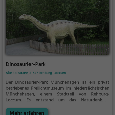
Evolution bis in die Neuzeit. Die KunstWelten
(derzeit im Umbau) geben Einblick in die Gemälde-,
Graphik- und Skulpturensammlung mit
Kunstwerken vom Mittelalter bis zum frühen 20.
Jahrhundert, ergänzt durch herausragende Stücke
der Münzsammlung.
Dinosaurier-Park
Alte Zollstraße, 31547 Rehburg-Loccum
Der Dinosaurier-Park Münchehagen ist ein privat
betriebenes Freilichtmuseum im niedersächsischen
Münchehagen, einem Stadtteil von Rehburg-
Loccum. Es entstand um das Naturdenkmal
Saurierfährten Münchehagen. Ausstellungsstücke
sind vor allem lebensgroße Dinosaurier­modelle.
Mehr erfahren