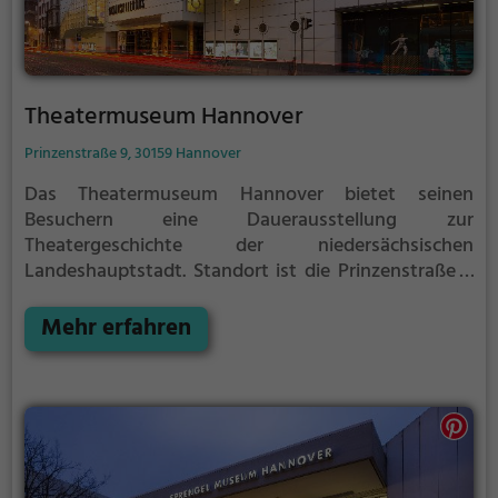
Theatermuseum Hannover
Prinzenstraße 9, 30159 Hannover
Das Theatermuseum Hannover bietet seinen
Besuchern eine Dauerausstellung zur
Theatergeschichte der niedersächsischen
Landeshauptstadt. Standort ist die Prinzenstraße 9
in Hannover, der Zugang erfolgt durch die
Eingangshalle des Schauspielhauses.
Mehr erfahren