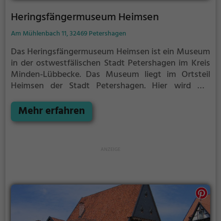
Heringsfängermuseum Heimsen
Am Mühlenbach 11, 32469 Petershagen
Das Heringsfängermuseum Heimsen ist ein Museum
in der ostwestfälischen Stadt Petershagen im Kreis
Minden-Lübbecke.
Das Museum liegt im Ortsteil
Heimsen der Stadt Petershagen. Hier wird mit
Unterstützung der NRW-Stiftung Natur-Heimat-
Kultur die Geschichte der Menschen beschrieben,
Mehr erfahren
die einen Teil ihres Lebens fern der Heimat auf hoher
See verbrachten.