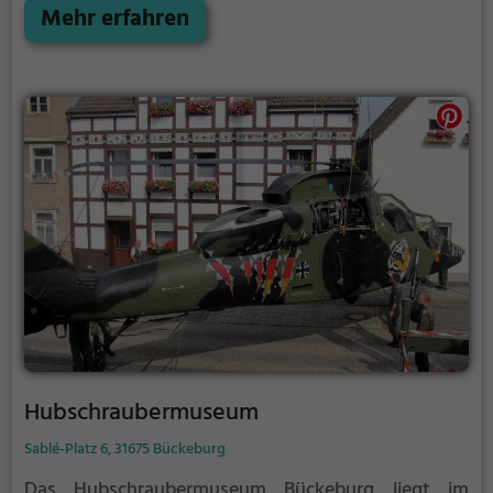
Wilhelm-Busch-Gesellschaft.
Mehr erfahren
Hubschraubermuseum
Sablé-Platz 6, 31675 Bückeburg
Das Hubschraubermuseum Bückeburg liegt im