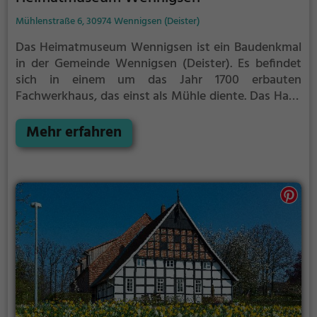
Mühlenstraße 6, 30974 Wennigsen (Deister)
Das Heimatmuseum Wennigsen ist ein Baudenkmal
in der Gemeinde Wennigsen (Deister). Es befindet
sich in einem um das Jahr 1700 erbauten
Fachwerkhaus, das einst als Mühle diente. Das Haus
befindet sich im Eigentum der Kommune und wird
heute vom Förderkreis Heimatmuseum Wennigsen
Mehr erfahren
(Deister) e. V. betreut.