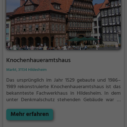
Knochenhaueramtshaus
Markt, 31134 Hildesheim
Das ursprünglich im Jahr 1529 gebaute und 1986–
1989 rekonstruierte Knochenhaueramtshaus ist das
bekannteste Fachwerkhaus in Hildesheim. In dem
unter Denkmalschutz stehenden Gebäude war in
den Obergeschossen bis 2022 das Hildesheimer
Stadtmuseum untergebracht, im Erdgeschoss
Mehr erfahren
befindet sich ein Restaurant.