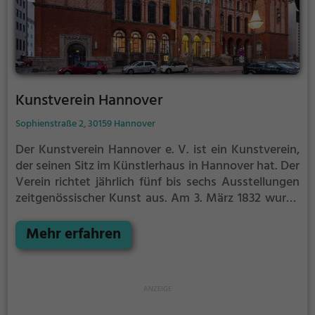
Kunstverein Hannover
Sophienstraße 2, 30159 Hannover
Der Kunstverein Hannover e. V. ist ein Kunstverein,
der seinen Sitz im Künstlerhaus in Hannover hat. Der
Verein richtet jährlich fünf bis sechs Ausstellungen
zeitgenössischer Kunst aus.
Am 3. März 1832 wurde
der „Kunst-Verein für das Königreich Hannover“
gegründet. Gründer waren Bernhard Hausmann, ein
Mehr erfahren
hannoverscher Bürger und Hofkramer des
hannoverschen Vizekönigs, sowie Johann Hermann
Detmold.