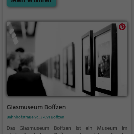
Mehr erfahren
gehören neben anderen ein heute sehr seltenes
Original-Jumo 004A-Strahltriebwerk, ein begehbarer
Teilrumpf einer Ju 52, eine Focke-Wulf Fw 190, eine
Messerschmitt Bf 109 und eine Spitfire. Aus der
Nachkriegszeit sind eine MiG-15 und ein Starfighter
ausgestellt.
Glasmuseum Boffzen
Bahnhofstraße 9c, 37691 Boffzen
Das Glasmuseum Boffzen ist ein Museum im