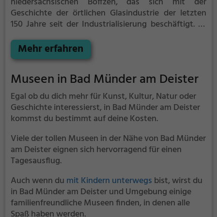
niedersächsischen Boffzen, das sich mit der
Geschichte der örtlichen Glasindustrie der letzten
150 Jahre seit der Industrialisierung beschäftigt. Es
sieht sich in seinem Konzept als Ergänzung des
benachbarten Erich-Mäder-Glasmuseums in
Mehr erfahren
Grünenplan, das über das Glasmachen vom
Mittelalter bis zur Frühen Neuzeit in der Hilsregion
Museen in Bad Münder am Deister
informiert.
Egal ob du dich mehr für Kunst, Kultur, Natur oder
Geschichte interessierst, in Bad Münder am Deister
kommst du bestimmt auf deine Kosten.
Viele der tollen Museen in der Nähe von Bad Münder
am Deister eignen sich hervorragend für einen
Tagesausflug.
Auch wenn du
mit Kindern unterwegs
bist, wirst du
in Bad Münder am Deister und Umgebung einige
familienfreundliche Museen finden, in denen alle
Spaß haben werden.