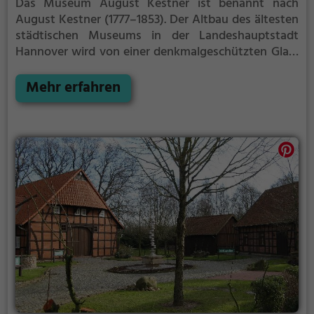
Das Museum August Kestner ist benannt nach
August Kestner (1777–1853). Der Altbau des ältesten
städtischen Museums in der Landeshauptstadt
Hannover wird von einer denkmalgeschützten Glas-
Beton-Fassade von 1961 umschlossen. Im Inneren
finden sich noch Teile des Treppenhauses und der
Mehr erfahren
Seitenflügel und fast die gesamte Eingangsfassade
des ursprünglichen ersten Museumsgebäudes von
1889.