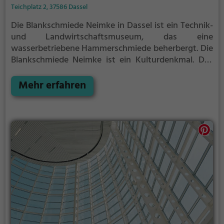
Teichplatz 2, 37586 Dassel
Die Blankschmiede Neimke in Dassel ist ein Technik-
und Landwirtschaftsmuseum, das eine
wasserbetriebene Hammerschmiede beherbergt. Die
Blankschmiede Neimke ist ein Kulturdenkmal.
Das
Museumsgebäude ist im Bautyp eines
zweigeschossigen mitteldeutschen
Mehr erfahren
Querdielenhauses konstruiert. Es wird vom
Spüligbach durchflossen.