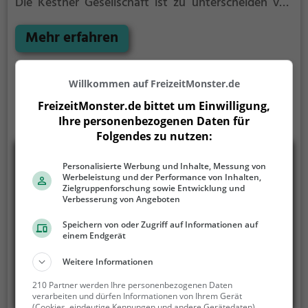
Die Kestner Gesellschaft ist zu unterscheiden von
dem ebenfalls in Hannover beheimateten
kulturhistorischen Museum August Kestner. Beide
Mehr erfahren
hannoversche Institutionen sind nach August
Kestner (1777–1853) benannt, der sich um das Kunst-
und Kulturleben der Stadt verdient gemacht hatte.
Willkommen auf FreizeitMonster.de
FreizeitMonster.de bittet um Einwilligung,
Ihre personenbezogenen Daten für
Folgendes zu nutzen:
Personalisierte Werbung und Inhalte, Messung von
Werbeleistung und der Performance von Inhalten,
Zielgruppenforschung sowie Entwicklung und
Verbesserung von Angeboten
Speichern von oder Zugriff auf Informationen auf
einem Endgerät
Weitere Informationen
210 Partner werden Ihre personenbezogenen Daten
verarbeiten und dürfen Informationen von Ihrem Gerät
(Cookies, eindeutige Kennungen und andere Gerätedaten)