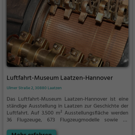
Luftfahrt-Museum Laatzen-Hannover
Ulmer Straße 2, 30880 Laatzen
Das Luftfahrt-Museum Laatzen-Hannover ist eine
ständige Ausstellung in Laatzen zur Geschichte der
Luftfahrt. Auf 3.500 m² Ausstellungsfläche werden
36 Flugzeuge, 673 Flugzeugmodelle sowie 30
Kolbenmotoren und Strahltriebwerke ausgestellt.
Zu
den besonderen Attraktionen der Ausstellung