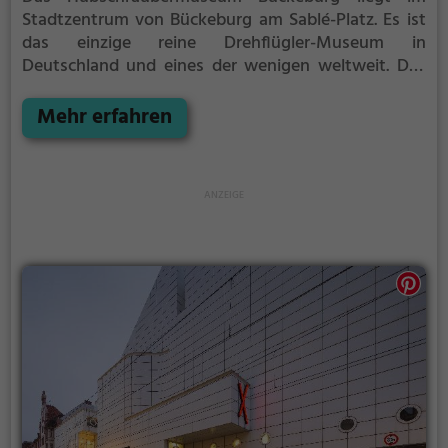
Stadtzentrum von Bückeburg am Sablé-Platz. Es ist
das einzige reine Drehflügler-Museum in
Deutschland und eines der wenigen weltweit. Das
Museum ist der Geschichte und Technik der
Hubschrauber gewidmet.
Mehr erfahren