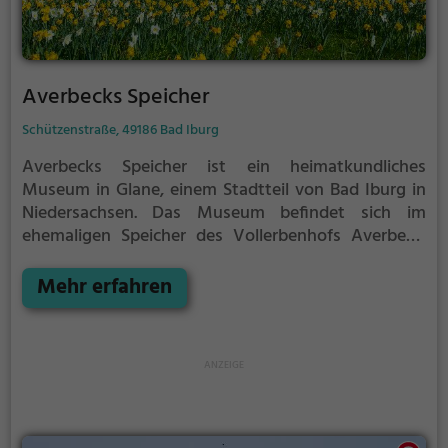
Averbecks Speicher
Schützenstraße, 49186 Bad Iburg
Averbecks Speicher ist ein heimatkundliches
Museum in Glane, einem Stadtteil von Bad Iburg in
Niedersachsen.
Das Museum befindet sich im
ehemaligen Speicher des Vollerbenhofs Averbeck.
Der Hof wurde 1253 erstmals urkundlich
nachgewiesen, doch ist er vermutlich etwa 200
Mehr erfahren
Jahre älter. Am 4. August 1994 gründete der
Landwirt Adolf Averbeck († 2013) eine Stiftung, in
die er den Hof und seinen landwirtschaftlichen
Betrieb einbrachte. Zu den Zwecken der Averbeck-
Stiftung gehört die Förderung kultureller Zwecke
sowie die Heimat- und Denkmalpflege und
Heimatkunde.