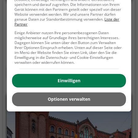
speichern und darauf zugreifen. Die Informationen von Ihrem
Gerät können mit den Partnern geteilt oder speziell von dieser
Dommuseum Hildesheim
Website verwendet werden. Wir und unsere Partner dürfen
genaue Daten zur Standortbestimmung verwenden.
Liste der
Domhof 17, 31134 Hildesheim
Partner
Einige Anbieter nutzen Ihre personenbezogenen Daten
Das Dommuseum Hildesheim ist die
möglicherweise auf Grundlage ihres berechtigten Interesses.
Domschatzkammer und das Diözesanmuseum des
Dagegen können Sie unten über den Button zum Verwalten
Bistums Hildesheim. Der Domschatz ist Teil des
Ihrer Optionen Einspruch erheben. Unten auf dieser Seite oder
im Menü der Website finden Sie einen Link, über den Sie die
UNESCO-Weltkulturerbes. Es befindet sich in
Einwilligung in die Datenschutz- und Cookie-Einstellungen
historischen Räumen um den Kreuzgang des Doms.
verwalten oder widerrufen können.
Das Dommuseum veranschaulicht über 1000 Jahre
Mehr erfahren
Kirchen-, Kunst- und Frömmigkeitsgeschichte im
Einwilligen
niedersächsischen Raum.
Optionen verwalten