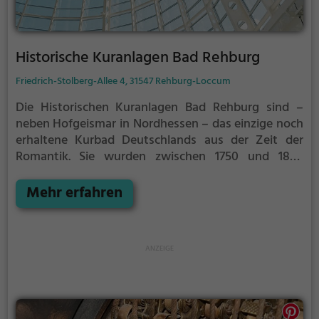
Historische Kuranlagen Bad Rehburg
Friedrich-Stolberg-Allee 4, 31547 Rehburg-Loccum
Die Historischen Kuranlagen Bad Rehburg sind –
neben Hofgeismar in Nordhessen – das einzige noch
erhaltene Kurbad Deutschlands aus der Zeit der
Romantik.
Sie wurden zwischen 1750 und 1850
erbaut, gehen aber bis auf das Jahr 1690 zurück, als
die heilende Wirkung der dortigen Quellen erstmals
Mehr erfahren
urkundlich erwähnt wurden. Das Bad wurde als
„Madeira des Nordens“ bekannt und lockte den
hannoverschen Adel nach Rehburg.