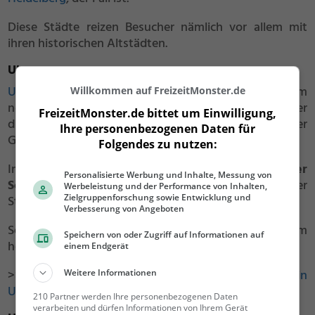
Diese Städte reizen Besucher nämlich vor allem mit
ihren historischen Altstädten.
Ulm
Ulm
– mit seiner beeindruckenden
Festung
und dem
Willkommen auf FreizeitMonster.de
noch heute erhaltenen
Festungsweg
– führt Besucher
FreizeitMonster.de bittet um Einwilligung,
durch idyllisches Grün und entlang historischer
Ihre personenbezogenen Daten für
Gebäude.
Folgendes zu nutzen:
Im Sommer kannst du während der „
Ulmer
Personalisierte Werbung und Inhalte, Messung von
Schwörwoche
“ in die mittelalterliche Geschichte der
Werbeleistung und der Performance von Inhalten,
Zielgruppenforschung sowie Entwicklung und
Stadt eintauchen.
Verbesserung von Angeboten
Sehenswert ist vor allem das
Ulmer Münster
mit dem
Speichern von oder Zugriff auf Informationen auf
höchsten Kirchturm der Welt und das
Fischerviertel
.
einem Endgerät
>>
Hier findest du die schönsten Sehenswürdigkeiten in
Weitere Informationen
Ulm
.
210 Partner werden Ihre personenbezogenen Daten
verarbeiten und dürfen Informationen von Ihrem Gerät