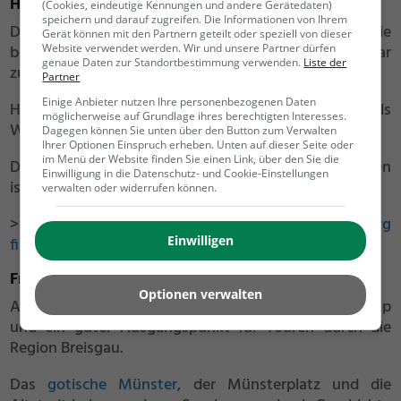
Heidelberg
(Cookies, eindeutige Kennungen und andere Gerätedaten)
speichern und darauf zugreifen. Die Informationen von Ihrem
Der fantastische Ausblick über das Neckartal und die
Gerät können mit den Partnern geteilt oder speziell von dieser
Website verwendet werden. Wir und unsere Partner dürfen
beeindruckende Architektur machen das
Schloss
sogar
genaue Daten zur Standortbestimmung verwenden.
Liste der
zur beliebtesten Sehenswürdigkeit in
Heidelberg
.
Partner
Einige Anbieter nutzen Ihre personenbezogenen Daten
Hoch oben auf dem
Königsstuhl
gilt es als
möglicherweise auf Grundlage ihres berechtigten Interesses.
Wahrzeichen der Stadt.
Dagegen können Sie unten über den Button zum Verwalten
Ihrer Optionen Einspruch erheben. Unten auf dieser Seite oder
im Menü der Website finden Sie einen Link, über den Sie die
Die Altstadt mit ihren kleinen Gassen und Geschäften
Einwilligung in die Datenschutz- und Cookie-Einstellungen
ist jedoch ebenfalls einen Besuch wert.
verwalten oder widerrufen können.
>>
Die schönsten Sehenswürdigkeiten in Heidelberg
Einwilligen
findest du hier
.
Freiburg
Optionen verwalten
Auch
Freiburg
ist ein ideales Ziel für einen Stadttrip
und ein guter Ausgangspunkt für Touren durch die
Region Breisgau.
Das
gotische Münster
, der Münsterplatz und die