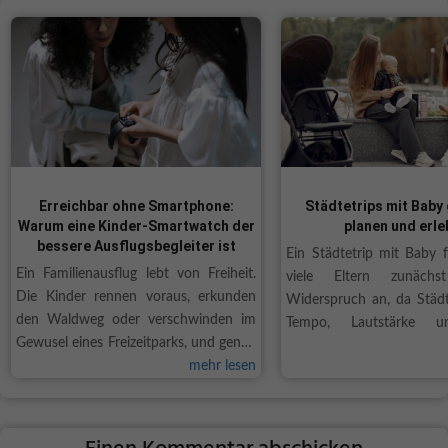
Erreichbar ohne Smartphone:
Städtetrips mit Baby
Warum eine Kinder-Smartwatch der
planen und erle
bessere Ausflugsbegleiter ist
Ein Städtetrip mit Baby f
Ein Familienausflug lebt von Freiheit.
viele Eltern zunäch
Die Kinder rennen voraus, erkunden
Widerspruch an, da Städt
den Waldweg oder verschwinden im
Tempo, Lautstärke u
Gewusel eines Freizeitparks, und genau
Tagesprogrammen verbun
so soll es auch sein. Trotzdem schwingt
mehr lesen
Gleichzeitig eröffnen urba
bei vielen Eltern eine leise Sorge mit,
Möglichkeiten, die mit Ba
sobald der Nachwuchs außer
funktionieren als...
Sichtweite ist....